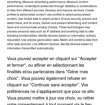
advertising; Measure advertising performance; Measure content
performance; Understand audiences through statistics or combinations
of data from different sources; Develop and improve services; Create
profiles to personalise content; Use profiles to select personalised
content; Use limited data to select content; Ensure security, prevent and
LES INTERVIEWS CHANTE
Voir plus
detect fraud, and fix errors; Deliver and present advertising and content;
Save and communicate privacy choices. These technologies may
FRANCE
process personal data such as IP address and browsing data to offer
following functionalities: Identify devices based on information actively
requested; Use precise geolocation data; Match and combine data from
"JE SUIS À DISPOSITION DES
other data sources; Link different devices; Identify devices based on
ENFOIRÉS"
information transmitted automatically.
Vous pouvez accepter en cliquant sur "Accepter
et fermer", ou affiner en sélectionnant les
finalités et/ou partenaires dans "Gérer mes
"ON A TOUS LE TRAC"
choix". Vous pouvez également refuser en
cliquant sur "Continuer sans accepter". Vos
préférences ne s'appliqueront que pour ce site.
Vous pouvez mettre à jour vos choix, ou retirer
votre consentement à tout moment via le lien
"ON N'EST PAS DES PARENTS