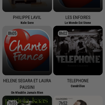
PHILIPPE LAVIL
LES ENFOIRES
Kole Sere
Le Monde Est Stone
8h05
8h05
8h02
8h02
HELENE SEGARA ET LAURA
TELEPHONE
Cendrillon
PAUSINI
On N'oublie Jamais Rien
7h55
7h55
7h52
7h52