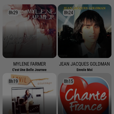
8h29
8h29
8h24
8h24
MYLENE FARMER
JEAN JACQUES GOLDMAN
C'est Une Belle Journee
Envole Moi
8h19
8h19
8h15
8h15