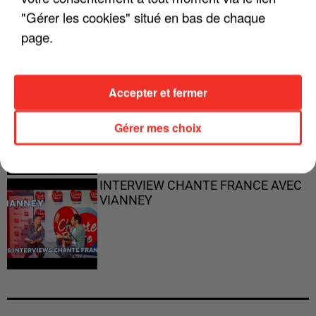
PARFAITS"
"Gérer les cookies" situé en bas de chaque
page.
Accepter et fermer
"JE RESPIRE MIEUX SUR SCÈNE" -
CALOGERO
Gérer mes choix
INTERVIEW CHANTE FRANCE AVEC
VIANNEY