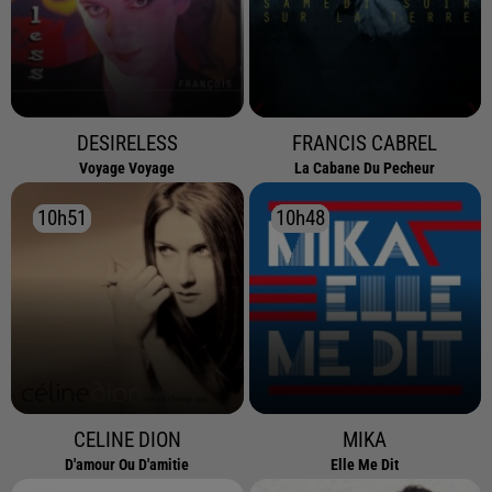
DESIRELESS
FRANCIS CABREL
Voyage Voyage
La Cabane Du Pecheur
10h51
10h51
10h48
10h48
CELINE DION
MIKA
D'amour Ou D'amitie
Elle Me Dit