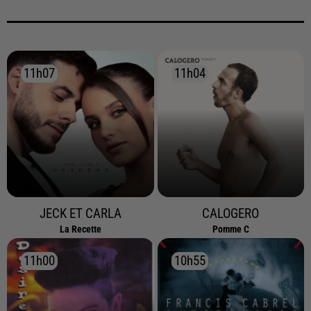
11h07
11h07
11h04
11h04
JECK ET CARLA
CALOGERO
La Recette
Pomme C
11h00
11h00
10h55
10h55