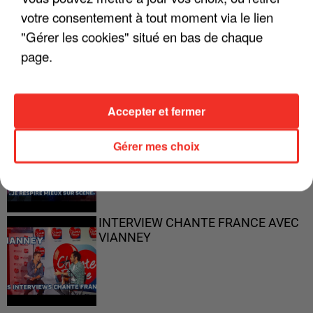
votre consentement à tout moment via le lien
"Gérer les cookies" situé en bas de chaque
"ON N'EST PAS DES PARENTS
PARFAITS"
page.
Accepter et fermer
"JE RESPIRE MIEUX SUR SCÈNE" -
CALOGERO
Gérer mes choix
INTERVIEW CHANTE FRANCE AVEC
VIANNEY