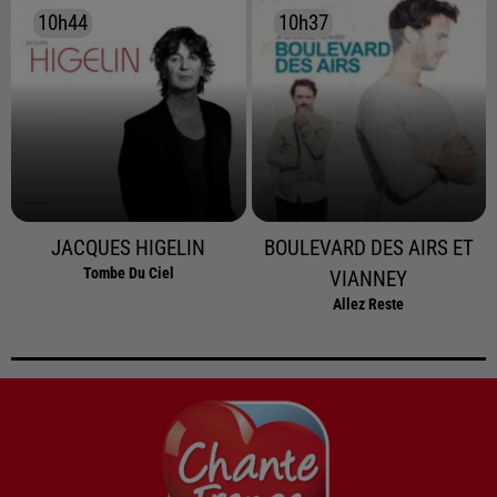
10h44
10h44
10h37
10h37
JACQUES HIGELIN
BOULEVARD DES AIRS ET
Tombe Du Ciel
VIANNEY
Allez Reste