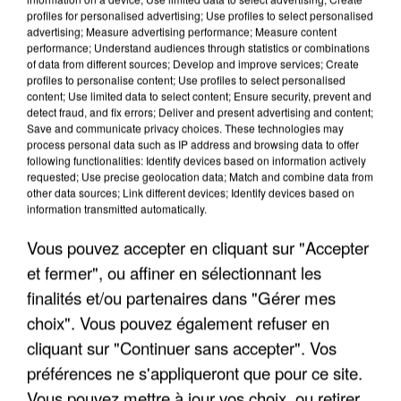
profiles for personalised advertising; Use profiles to select personalised
advertising; Measure advertising performance; Measure content
performance; Understand audiences through statistics or combinations
of data from different sources; Develop and improve services; Create
profiles to personalise content; Use profiles to select personalised
content; Use limited data to select content; Ensure security, prevent and
detect fraud, and fix errors; Deliver and present advertising and content;
Save and communicate privacy choices. These technologies may
LES INTERVIEWS CHANTE
Voir plus
process personal data such as IP address and browsing data to offer
FRANCE
following functionalities: Identify devices based on information actively
requested; Use precise geolocation data; Match and combine data from
other data sources; Link different devices; Identify devices based on
"JE SUIS À DISPOSITION DES
information transmitted automatically.
ENFOIRÉS"
Vous pouvez accepter en cliquant sur "Accepter
et fermer", ou affiner en sélectionnant les
finalités et/ou partenaires dans "Gérer mes
choix". Vous pouvez également refuser en
"ON A TOUS LE TRAC"
cliquant sur "Continuer sans accepter". Vos
préférences ne s'appliqueront que pour ce site.
Vous pouvez mettre à jour vos choix, ou retirer