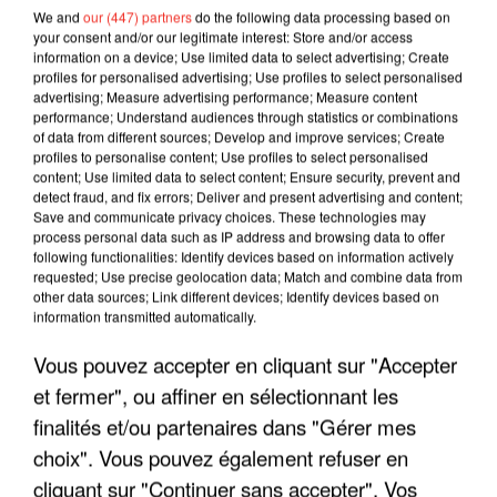
We and
our (447) partners
do the following data processing based on
your consent and/or our legitimate interest: Store and/or access
information on a device; Use limited data to select advertising; Create
profiles for personalised advertising; Use profiles to select personalised
advertising; Measure advertising performance; Measure content
performance; Understand audiences through statistics or combinations
of data from different sources; Develop and improve services; Create
profiles to personalise content; Use profiles to select personalised
content; Use limited data to select content; Ensure security, prevent and
detect fraud, and fix errors; Deliver and present advertising and content;
Save and communicate privacy choices. These technologies may
process personal data such as IP address and browsing data to offer
following functionalities: Identify devices based on information actively
requested; Use precise geolocation data; Match and combine data from
other data sources; Link different devices; Identify devices based on
LES INTERVIEWS CHANTE
Voir plus
information transmitted automatically.
FRANCE
Vous pouvez accepter en cliquant sur "Accepter
et fermer", ou affiner en sélectionnant les
"JE SUIS À DISPOSITION DES
finalités et/ou partenaires dans "Gérer mes
ENFOIRÉS"
choix". Vous pouvez également refuser en
cliquant sur "Continuer sans accepter". Vos