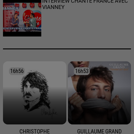
INTERVIEW CHANTE FRANCE AVEC
VIANNEY
16h56
16h56
16h53
16h53
CHRISTOPHE
GUILLAUME GRAND