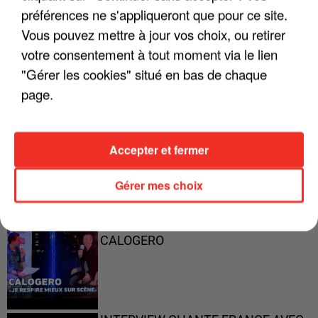
préférences ne s'appliqueront que pour ce site.
Vous pouvez mettre à jour vos choix, ou retirer
"ON A TOUS LE TRAC"
votre consentement à tout moment via le lien
"Gérer les cookies" situé en bas de chaque
page.
"ON N'EST PAS DES PARENTS
PARFAITS"
Accepter et fermer
Gérer mes choix
"JE RESPIRE MIEUX SUR SCÈNE" -
CALOGERO