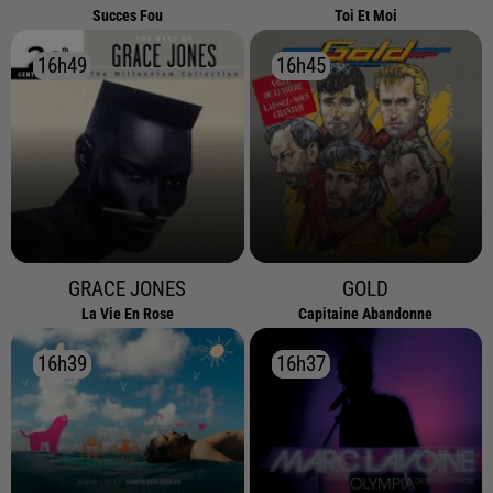
Succes Fou
Toi Et Moi
16h49
16h49
16h45
16h45
GRACE JONES
GOLD
La Vie En Rose
Capitaine Abandonne
16h39
16h39
16h37
16h37