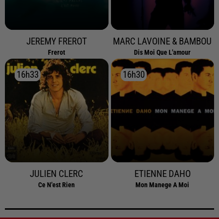
JEREMY FREROT
MARC LAVOINE & BAMBOU
Frerot
Dis Moi Que L'amour
16h33
16h33
16h30
16h30
JULIEN CLERC
ETIENNE DAHO
Ce N'est Rien
Mon Manege A Moi