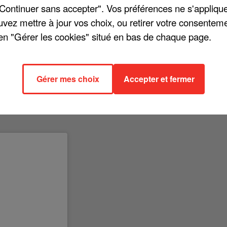
ance. Sur son compte Instagram, Louane écrit avec un brin de
"Continuer sans accepter". Vos préférences ne s'appliqu
L'occasion pour elle de dévoiler une courte vidéo dans lequel
uvez mettre à jour vos choix, ou retirer votre consenteme
en "Gérer les cookies" situé en bas de chaque page.
roles qui évoquent une histoire amoureuse où la passion
e nos coeurs se dévorent / Est-ce que tu me m'aimes encore 
Gérer mes choix
Accepter et fermer
ent ». Pour l'instant, aucune date n'a été indiquée quant à l
 sont impatients. Et si le soleil pouvait revenir avec, ce serai