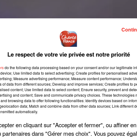
Contin
Le respect de votre vie privée est notre priorité
ers
do the following data processing based on your consent and/or our legitimate int
device; Use limited data to select advertising; Create profiles for personalised adver
vertising; Measure advertising performance; Measure content performance; Unders
ns of data from different sources; Develop and improve services; Create profiles to 
alised content; Use limited data to select content; Ensure security, prevent and detect
ertising and content; Save and communicate privacy choices. These technologies
and browsing data to offer following functionalities: Identify devices based on infor
eolocation data; Match and combine data from other data sources; Link different de
nsmitted automatically.
pter en cliquant sur "Accepter et fermer", ou affiner en
/ou partenaires dans "Gérer mes choix". Vous pouvez éga