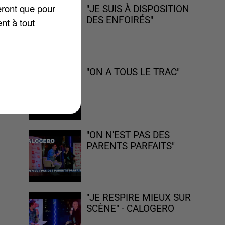
eront que pour
"JE SUIS À DISPOSITION
DES ENFOIRÉS"
nt à tout
?
"ON A TOUS LE TRAC"
a
t
"ON N'EST PAS DES
PARENTS PARFAITS"
"JE RESPIRE MIEUX SUR
SCÈNE" - CALOGERO