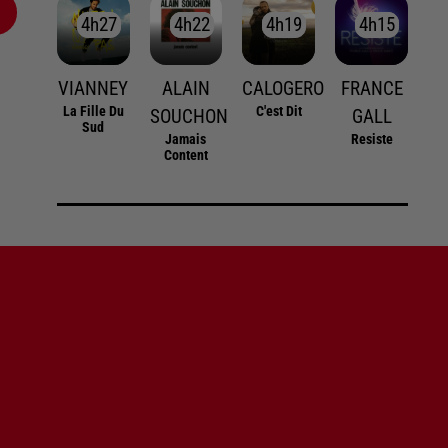
4h27
4h27
4h22
4h22
4h19
4h19
4h15
4h15
VIANNEY
ALAIN
CALOGERO
FRANCE
La Fille Du
C'est Dit
SOUCHON
GALL
Sud
Jamais
Resiste
Content