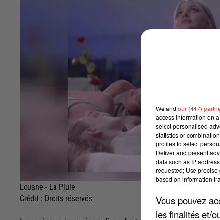
We and
our (447) partn
access information on a 
select personalised ad
statistics or combinatio
profiles to select person
Deliver and present adv
data such as IP address 
requested; Use precise g
based on information tra
Louane - La Pluie
Vous pouvez acce
Crédit :
Droits réservés
les finalités et