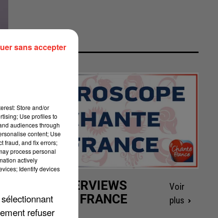
uer sans accepter
erest: Store and/or
tising; Use profiles to
tand audiences through
personalise content; Use
 fraud, and fix errors;
 may process personal
mation actively
vices; Identify devices
LES INTERVIEWS
Voir
CHANTE FRANCE
 sélectionnant
plus
lement refuser