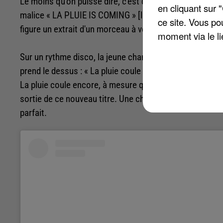
Le moins qu'on puisse dire, c'est qu'il est de circonst
en cliquant sur 
malice « LA PLUIE IS COMING » [la pluie arrive, NDLR]. 
ce site. Vous po
figure un extrait d'un morceau à venir.
moment via le li
Sur un rythme disco, la jeune chanteuse scande des pa
prend le dessus :
« La pluie coule encore, à mesure qu
La pluie coule encore, à mesure que nos coeurs se dévor
sortie de ce nouveau titre. Une chose est sure : les fans
parfait.