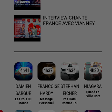
INTERVIEW CHANTE
FRANCE AVEC VIANNEY
4h41
4h41
4h37
4h37
4h34
4h34
4h30
4h30
DAMIEN
FRANCOISE
STEPHAN
NIAGARA
Quand La
SARGUE
HARDY
EICHER
Ville Dort
Les Rois Du
Message
Pas D'ami
Monde
Personnel
Comme Toi