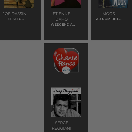
JOE DASSIN
ETIENNE
MOOS
ET SI TU
DAHO
AU NOM DE LA
N'EXISTAIS PAS
ROSE
WEEK END A
ROME
SERGE
REGGIANI