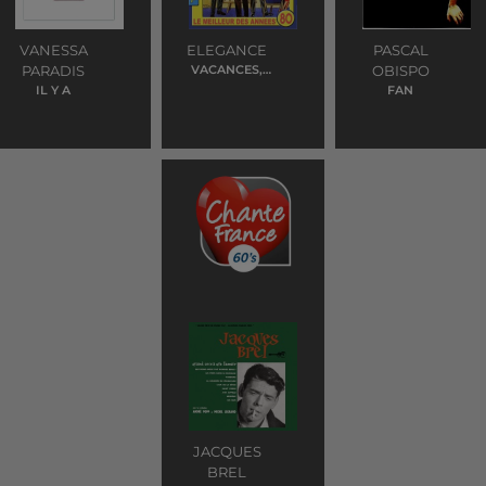
VANESSA
ELEGANCE
PASCAL
PARADIS
VACANCES,
OBISPO
J'OUBLIE TOUT
IL Y A
FAN
JACQUES
BREL