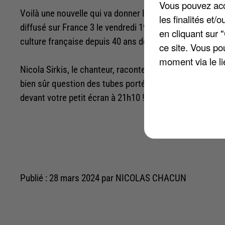
Vous pouvez acce
Voilà une nouvelle qui va donner le sourire aux fans du 
les finalités et
diffusé sur France 3 le vendredi 19 avril 2024. Ce prog
en cliquant sur 
culture française depuis 40 ans déjà.
ce site. Vous po
moment via le li
Nicola Sirkis, le chanteur, racontera le parcours d'Indoc
bien sûr question des tubes portés par le groupe et d
devant votre petit écran à 21h10 !
Publié : 28 mars 2024 par NICOLAS CHACUN