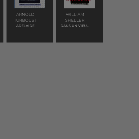
ARNOLD
WILLIAM
TURBOUST
SHELLER
ADELAIDE
DANS UN VIEUX
ROCK'N'ROLL