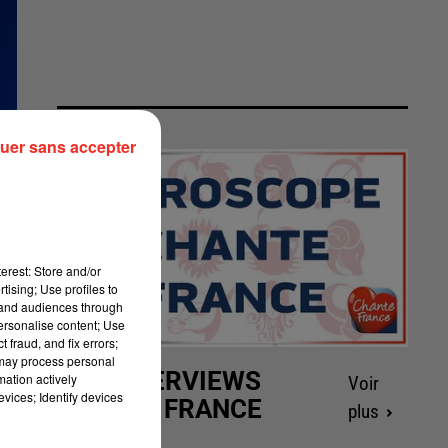
uer sans accepter
erest: Store and/or
tising; Use profiles to
tand audiences through
personalise content; Use
 fraud, and fix errors;
 may process personal
LES INTERVIEWS
mation actively
Voir
vices; Identify devices
CHANTE FRANCE
plus