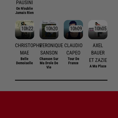
PAUSINI
On N'oublie
Jamais Rien
10h22
10h22
10h20
10h20
10h09
10h09
10h05
10h05
CHRISTOPHE
VERONIQUE
CLAUDIO
AXEL
MAE
SANSON
CAPEO
BAUER
Belle
Chanson Sur
Tour De
ET ZAZIE
Demoiselle
Ma Drole De
France
A Ma Place
Vie