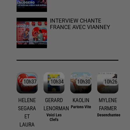
INTERVIEW CHANTE
FRANCE AVEC VIANNEY
10h37
10h37
10h34
10h34
10h30
10h30
10h26
10h26
HELENE
GERARD
KAOLIN
MYLENE
Partons Vite
SEGARA
LENORMAN
FARMER
Voici Les
Desenchantee
ET
Clefs
LAURA