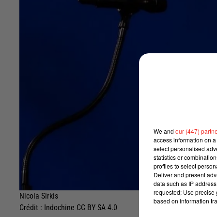
We and
our (447) partn
access information on a 
select personalised ad
statistics or combinatio
profiles to select person
Deliver and present adv
data such as IP address 
requested; Use precise g
Nicola Sirkis
based on information tra
Crédit :
Indochine CC BY SA 4.0