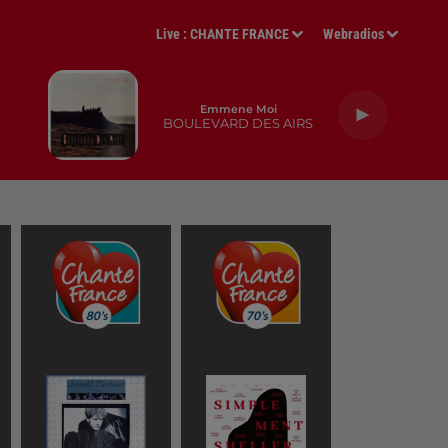
Live :
CHANTE FRANCE
Webradios
Emmene Moi
BOULEVARD DES AIRS