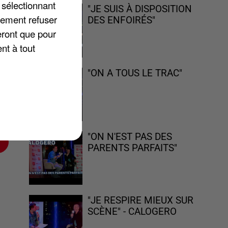
 sélectionnant
"JE SUIS À DISPOSITION
lement refuser
DES ENFOIRÉS"
eront que pour
nt à tout
"ON A TOUS LE TRAC"
"ON N'EST PAS DES
PARENTS PARFAITS"
"JE RESPIRE MIEUX SUR
SCÈNE" - CALOGERO