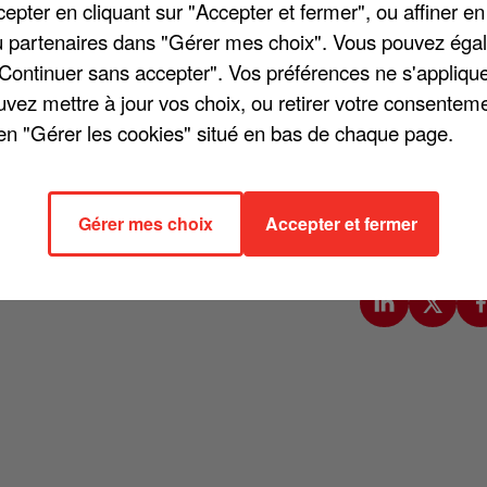
pter en cliquant sur "Accepter et fermer", ou affiner en
groupe. Intitulé « Indochine, une révolution musicale », sera
/ou partenaires dans "Gérer mes choix". Vous pouvez éga
ramme retracera l'histoire du groupe de rock qui marque la
"Continuer sans accepter". Vos préférences ne s'appliqu
uvez mettre à jour vos choix, ou retirer votre consenteme
en "Gérer les cookies" situé en bas de chaque page.
hine à travers un concert inédit et des archives rares. Il sera
es bouleversements de la société française. Rendez-vous
Gérer mes choix
Accepter et fermer