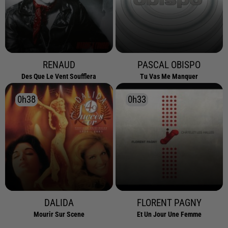
RENAUD
PASCAL OBISPO
Des Que Le Vent Soufflera
Tu Vas Me Manquer
0h38
0h38
0h33
0h33
DALIDA
FLORENT PAGNY
Mourir Sur Scene
Et Un Jour Une Femme