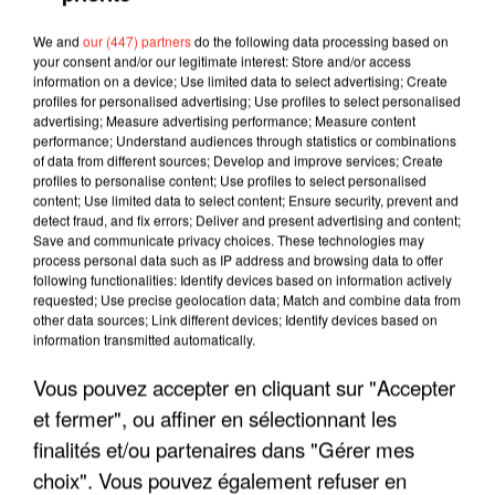
We and
our (447) partners
do the following data processing based on
your consent and/or our legitimate interest: Store and/or access
information on a device; Use limited data to select advertising; Create
profiles for personalised advertising; Use profiles to select personalised
advertising; Measure advertising performance; Measure content
performance; Understand audiences through statistics or combinations
of data from different sources; Develop and improve services; Create
profiles to personalise content; Use profiles to select personalised
content; Use limited data to select content; Ensure security, prevent and
detect fraud, and fix errors; Deliver and present advertising and content;
Save and communicate privacy choices. These technologies may
process personal data such as IP address and browsing data to offer
following functionalities: Identify devices based on information actively
requested; Use precise geolocation data; Match and combine data from
other data sources; Link different devices; Identify devices based on
information transmitted automatically.
LES INTERVIEWS CHANTE
Voir plus
Vous pouvez accepter en cliquant sur "Accepter
FRANCE
et fermer", ou affiner en sélectionnant les
finalités et/ou partenaires dans "Gérer mes
"JE SUIS À DISPOSITION DES
ENFOIRÉS"
choix". Vous pouvez également refuser en