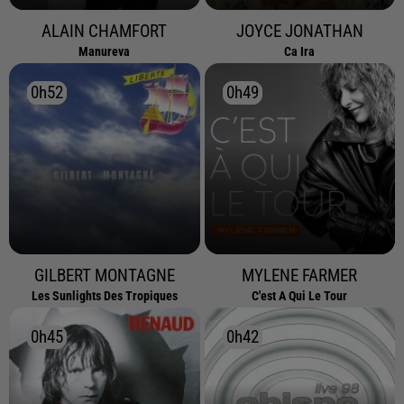
ALAIN CHAMFORT
JOYCE JONATHAN
Manureva
Ca Ira
0h52
0h52
0h49
0h49
GILBERT MONTAGNE
MYLENE FARMER
Les Sunlights Des Tropiques
C'est A Qui Le Tour
0h45
0h45
0h42
0h42