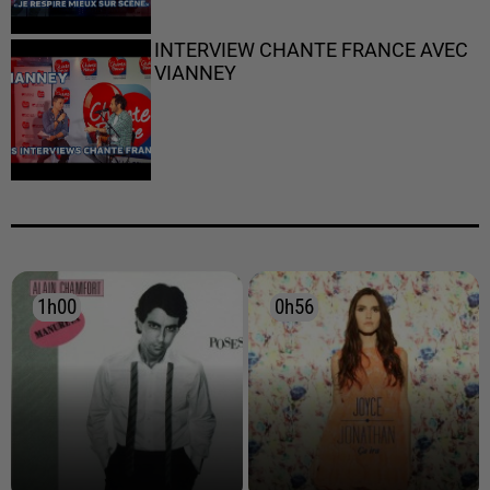
INTERVIEW CHANTE FRANCE AVEC
VIANNEY
1h00
1h00
0h56
0h56