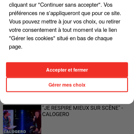
cliquant sur "Continuer sans accepter". Vos
préférences ne s'appliqueront que pour ce site.
Vous pouvez mettre à jour vos choix, ou retirer
"ON A TOUS LE TRAC"
votre consentement à tout moment via le lien
"Gérer les cookies" situé en bas de chaque
page.
"ON N'EST PAS DES PARENTS
Accepter et fermer
PARFAITS"
Gérer mes choix
"JE RESPIRE MIEUX SUR SCÈNE" -
CALOGERO