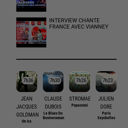
INTERVIEW CHANTE
FRANCE AVEC VIANNEY
7h36
7h36
7h30
7h30
7h26
7h26
7h23
7h23
JEAN
CLAUDE
STROMAE
JULIEN
Papaoutai
JACQUES
DUBOIS
DORE
Le Blues Du
Paris
GOLDMAN
Businessman
Seychelles
On Ira