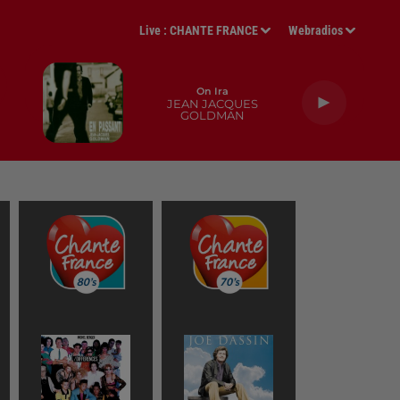
Live :
CHANTE FRANCE
Webradios
On Ira
JEAN JACQUES
GOLDMAN