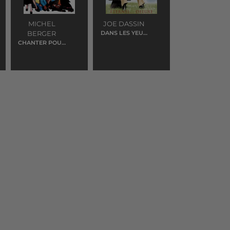
MICHEL
JOE DASSIN
BERGER
DANS LES YEUX
D'EMILIE
CHANTER POUR
CEUX QUI SONT
LOIN