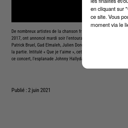
les finalités et
en cliquant sur 
ce site. Vous po
moment via le li
De nombreux artistes de la chanson française participeront le
2017, ont annoncé mardi soir l'entourage de Laeticia Hallyday et
Patrick Bruel, Gad Elmaleh, Julien Doré, Louane, Gérald de Pal
la partie. Intitulé « Que je t'aime », cet événement aura lieu 3
ce concert, l'esplanade Johnny Hallyday, devant Bercy, sera in
Publié : 2 juin 2021