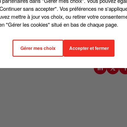
/ou partenaires dans "Gérer mes choix". Vous pouvez éga
"Continuer sans accepter". Vos préférences ne s'appliqu
uvez mettre à jour vos choix, ou retirer votre consenteme
en "Gérer les cookies" situé en bas de chaque page.
 14 septembre à Bercy à un concert en l'honneur du chanteur décédé 
 la salle parisienne. La liste est longue : Calogero, Pascal Obispo,
mas, Christophe Maé, Kendji Girac, Slimane ou encore Yodelice seront
Gérer mes choix
Accepter et fermer
4 ans après le premier concert de Johnny dans cette salle. La veille de
augurée par Laeticia Hallyday et Anne Hidalgo.