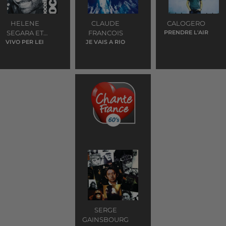
HELENE
CLAUDE
CALOGERO
SEGARA ET
FRANCOIS
PRENDRE L'AIR
VIVO PER LEI
ANDREA
JE VAIS A RIO
BOCELLI
SERGE
GAINSBOURG