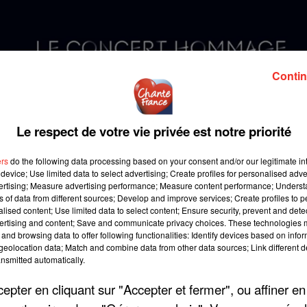
Contin
Le respect de votre vie privée est notre priorité
ers
do the following data processing based on your consent and/or our legitimate int
device; Use limited data to select advertising; Create profiles for personalised adver
vertising; Measure advertising performance; Measure content performance; Unders
ns of data from different sources; Develop and improve services; Create profiles to 
alised content; Use limited data to select content; Ensure security, prevent and detect
ertising and content; Save and communicate privacy choices. These technologies
and browsing data to offer following functionalities: Identify devices based on infor
eolocation data; Match and combine data from other data sources; Link different de
nsmitted automatically.
pter en cliquant sur "Accepter et fermer", ou affiner en