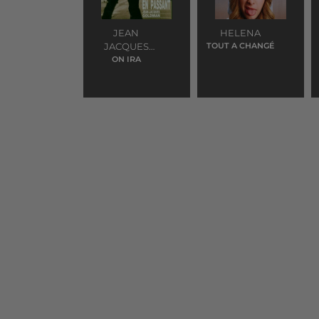
JEAN
HELENA
JACQUES
TOUT A CHANGÉ
GOLDMAN
ON IRA