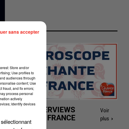
uer sans accepter
erest: Store and/or
tising; Use profiles to
tand audiences through
personalise content; Use
 fraud, and fix errors;
 may process personal
mation actively
vices; Identify devices
LES INTERVIEWS
Voir
CHANTE FRANCE
plus
 sélectionnant