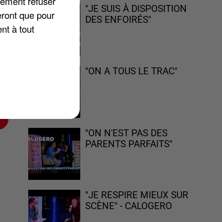
lement refuser
"JE SUIS À DISPOSITION
eront que pour
DES ENFOIRÉS"
nt à tout
en
"ON A TOUS LE TRAC"
 de
"ON N'EST PAS DES
PARENTS PARFAITS"
"JE RESPIRE MIEUX SUR
SCÈNE" - CALOGERO