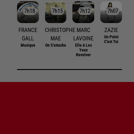
7h18
7h18
7h15
7h15
7h12
7h12
7h07
7h07
FRANCE
CHRISTOPHE
MARC
ZAZIE
Un Point
GALL
MAE
LAVOINE
C'est Toi
Musique
On S'attache
Elle A Les
Yeux
Revolver