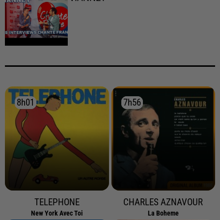
8h01
8h01
7h56
7h56
TELEPHONE
CHARLES AZNAVOUR
New York Avec Toi
La Boheme