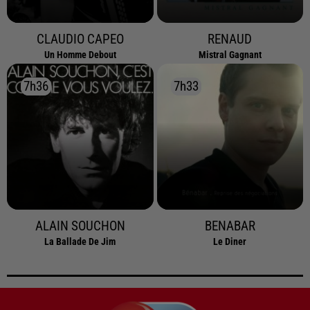
CLAUDIO CAPEO
RENAUD
Un Homme Debout
Mistral Gagnant
7h36
7h36
7h33
7h33
ALAIN SOUCHON
BENABAR
La Ballade De Jim
Le Diner