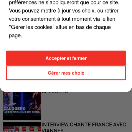
préférences ne s'appliqueront que pour ce site.
"ON A TOUS LE TRAC"
Vous pouvez mettre à jour vos choix, ou retirer
votre consentement à tout moment via le lien
"Gérer les cookies" situé en bas de chaque
page.
"ON N'EST PAS DES PARENTS
PARFAITS"
Accepter et fermer
Gérer mes choix
"JE RESPIRE MIEUX SUR SCÈNE" -
CALOGERO
INTERVIEW CHANTE FRANCE AVEC
VIANNEY