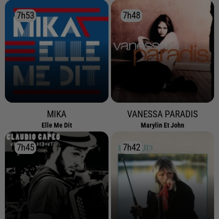
7h53
7h53
7h48
7h48
MIKA
VANESSA PARADIS
Elle Me Dit
Marylin Et John
7h45
7h45
7h42
7h42