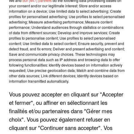
We and
our (447) partners
do the following data processing based on
your consent and/or our legitimate interest: Store and/or access
information on a device; Use limited data to select advertising; Create
profiles for personalised advertising; Use profiles to select personalised
advertising; Measure advertising performance; Measure content
performance; Understand audiences through statistics or combinations
of data from different sources; Develop and improve services; Create
profiles to personalise content; Use profiles to select personalised
content; Use limited data to select content; Ensure security, prevent and
detect fraud, and fix errors; Deliver and present advertising and content;
Save and communicate privacy choices. These technologies may
process personal data such as IP address and browsing data to offer
following functionalities: Identify devices based on information actively
requested; Use precise geolocation data; Match and combine data from
LES INTERVIEWS CHANTE
other data sources; Link different devices; Identify devices based on
Voir plus
information transmitted automatically.
FRANCE
Vous pouvez accepter en cliquant sur "Accepter
"JE SUIS À DISPOSITION DES
et fermer", ou affiner en sélectionnant les
ENFOIRÉS"
finalités et/ou partenaires dans "Gérer mes
choix". Vous pouvez également refuser en
cliquant sur "Continuer sans accepter". Vos