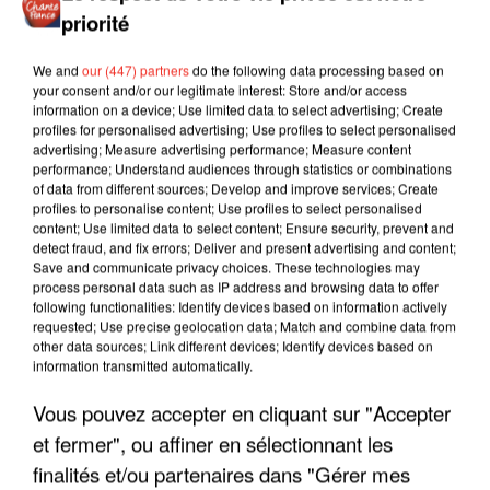
priorité
We and
our (447) partners
do the following data processing based on
your consent and/or our legitimate interest: Store and/or access
information on a device; Use limited data to select advertising; Create
profiles for personalised advertising; Use profiles to select personalised
advertising; Measure advertising performance; Measure content
performance; Understand audiences through statistics or combinations
of data from different sources; Develop and improve services; Create
profiles to personalise content; Use profiles to select personalised
content; Use limited data to select content; Ensure security, prevent and
detect fraud, and fix errors; Deliver and present advertising and content;
Save and communicate privacy choices. These technologies may
process personal data such as IP address and browsing data to offer
following functionalities: Identify devices based on information actively
requested; Use precise geolocation data; Match and combine data from
other data sources; Link different devices; Identify devices based on
information transmitted automatically.
LES INTERVIEWS CHANTE
Voir plus
Vous pouvez accepter en cliquant sur "Accepter
FRANCE
et fermer", ou affiner en sélectionnant les
finalités et/ou partenaires dans "Gérer mes
"JE SUIS À DISPOSITION DES