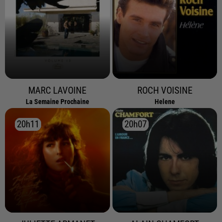
MARC LAVOINE
ROCH VOISINE
La Semaine Prochaine
Helene
20h11
20h11
20h07
20h07