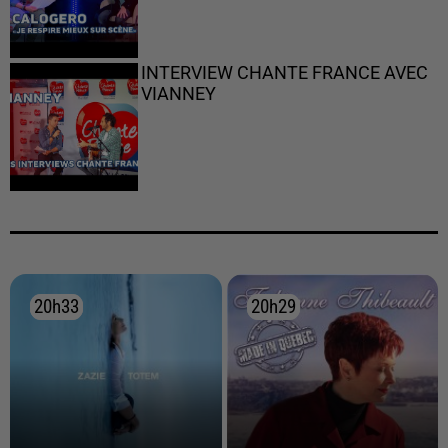
INTERVIEW CHANTE FRANCE AVEC
VIANNEY
20h33
20h33
20h29
20h29