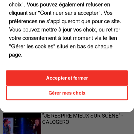
ENFOIRÉS"
choix". Vous pouvez également refuser en
cliquant sur "Continuer sans accepter". Vos
préférences ne s'appliqueront que pour ce site.
Vous pouvez mettre à jour vos choix, ou retirer
"ON A TOUS LE TRAC"
votre consentement à tout moment via le lien
"Gérer les cookies" situé en bas de chaque
page.
"ON N'EST PAS DES PARENTS
Accepter et fermer
PARFAITS"
Gérer mes choix
"JE RESPIRE MIEUX SUR SCÈNE" -
CALOGERO