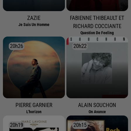
ZAZIE
FABIENNE THIBEAULT ET
Je Suis Un Homme
RICHARD COCCIANTE
Question De Feeling
20h26
20h26
20h22
20h22
PIERRE GARNIER
ALAIN SOUCHON
L'horizon
On Avance
20h19
20h19
20h15
20h15