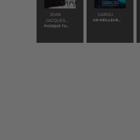
JEAN
GAROU
JACQUES
UN MEILLEUR
LENDEMAIN
GOLDMAN
PUISQUE TU
PARS