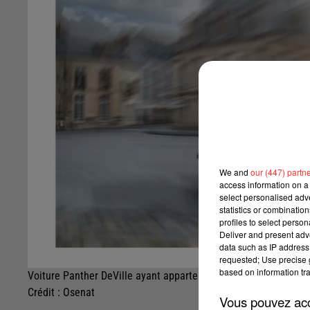
We and
our (447) partn
access information on a 
select personalised ad
statistics or combinatio
profiles to select person
Deliver and present adv
data such as IP address 
requested; Use precise g
based on information tra
Voiture Panther DeVille ayant appartenu à Johnny
Crédit :
Osenat
Vous pouvez acce