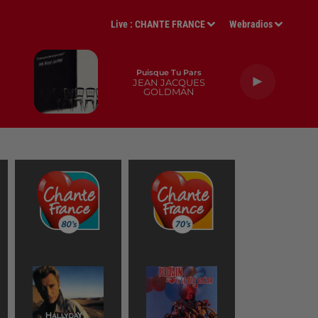
Live :
CHANTE FRANCE
Webradios
Puisque Tu Pars
JEAN JACQUES
GOLDMAN