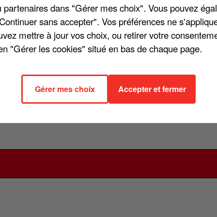
/ou partenaires dans "Gérer mes choix". Vous pouvez éga
 été vendue aux enchères hier lundi à Fontainebleau, en Sein
"Continuer sans accepter". Vos préférences ne s'appliqu
plus du triple : 132.000 euros précisément. Avec les frais, la
uvez mettre à jour vos choix, ou retirer votre consenteme
e de luxe anglaise : une Panther DeVille de 1975 que Sylvie
en "Gérer les cookies" situé en bas de chaque page.
’acquéreur ne se trouvait pas à Fontainebleau mais a pris par
élée mais il devrait prochainement dévoiler ce qu’il fera de
Gérer mes choix
Accepter et fermer