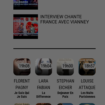
INTERVIEW CHANTE
FRANCE AVEC VIANNEY
19h08
19h08
19h04
19h04
19h00
19h00
18h57
18h57
FLORENT
LARA
STEPHAN
LOUISE
PAGNY
FABIAN
EICHER
ATTAQUE
Je Sais Qui
La
Dejeuner En
Les Nuits
Je Suis
Difference
Paix
Parisiennes