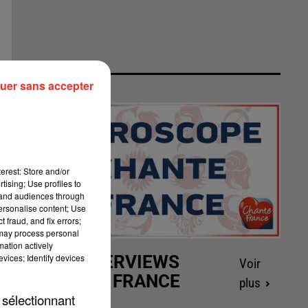
uer sans accepter
erest: Store and/or
tising; Use profiles to
tand audiences through
personalise content; Use
 fraud, and fix errors;
 may process personal
mation actively
vices; Identify devices
LES INTERVIEWS
Voir
CHANTE FRANCE
plus
 sélectionnant