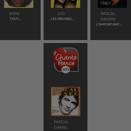
BIBIE
LIO
PASCAL
TOUT
LES BRUNES
OBISPO
DOUCEMENT
COMPTENT PAS
L'IMPORTANT
POUR DES
C'EST D'AIMER
PRUNES
PASCAL
DANEL