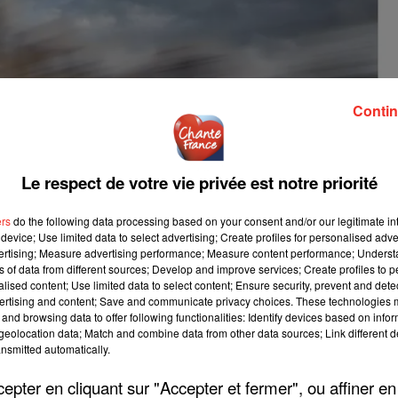
Contin
Le respect de votre vie privée est notre priorité
ers
do the following data processing based on your consent and/or our legitimate int
device; Use limited data to select advertising; Create profiles for personalised adver
vertising; Measure advertising performance; Measure content performance; Unders
ns of data from different sources; Develop and improve services; Create profiles to 
alised content; Use limited data to select content; Ensure security, prevent and detect
ertising and content; Save and communicate privacy choices. These technologies
and browsing data to offer following functionalities: Identify devices based on infor
eolocation data; Match and combine data from other data sources; Link different de
nsmitted automatically.
pter en cliquant sur "Accepter et fermer", ou affiner en