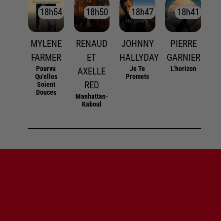
18h54
18h54
18h50
18h50
18h47
18h47
18h41
18h41
MYLENE
RENAUD
JOHNNY
PIERRE
FARMER
ET
HALLYDAY
GARNIER
Pourvu
Je Te
L'horizon
AXELLE
Qu'elles
Promets
RED
Soient
Douces
Manhattan-
Kaboul