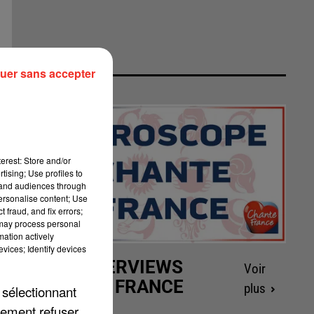
uer sans accepter
erest: Store and/or
tising; Use profiles to
tand audiences through
personalise content; Use
 fraud, and fix errors;
 may process personal
mation actively
vices; Identify devices
LES INTERVIEWS
Voir
CHANTE FRANCE
plus
 sélectionnant
lement refuser