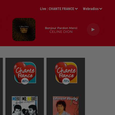
Live :
CHANTE FRANCE
Webradios
Bonjour Pardon Merci
CELINE DION