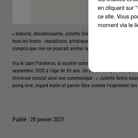
en cliquant sur 
ce site. Vous po
moment via le li
« Indocile, désobéissante, Juliette Gréco allait de l'avant. En c
tous les fronts : républicain, artistique, amoureux? Juliette Gr
compris que rien ne pourrait arrêter la jolie brune », écrit Univ
Via le label Panthéon, la société sortira un disque de 13 chans
septembre 2020 à l'âge de 93 ans. On y trouvera par exemple «
Universal conclut ainsi son communiqué : « Juliette Gréco nous
poing levé, regard mutin et parole libre comme l'expriment ces 1
Publié : 28 janvier 2021