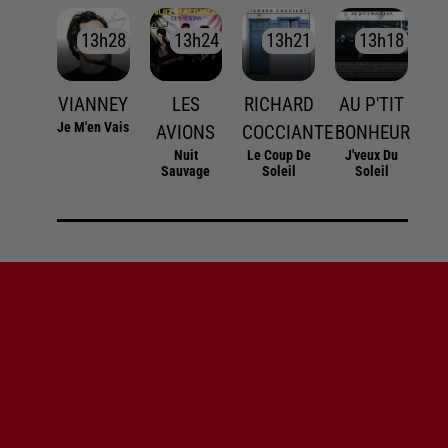
13h28
13h28
13h24
13h24
13h21
13h21
13h18
13h18
VIANNEY
LES
RICHARD
AU P'TIT
Je M'en Vais
AVIONS
COCCIANTE
BONHEUR
Nuit
Le Coup De
J'veux Du
Sauvage
Soleil
Soleil