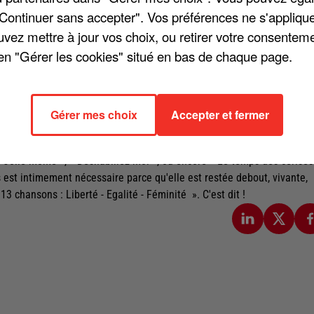
"Continuer sans accepter". Vos préférences ne s'appliqu
uvez mettre à jour vos choix, ou retirer votre consenteme
en "Gérer les cookies" situé en bas de chaque page.
hantant, en riant, en aimant, elle marchait contre toute soumission, su
éco a vécu debout. Magnétique, elle a attiré les poètes, qui avaient
ersal Music France.
Gérer mes choix
Accepter et fermer
ons qui ont marqué la carrière de Juliette Gréco, disparue le 23
 Jolie môme », « Déshabillez-moi », ou encore « Le temps des cerises
 est intimement nécessaire parce qu'elle est restée debout, vivante,
3 chansons : Liberté - Egalité - Féminité ». C'est dit !