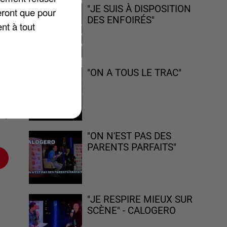
"JE SUIS À DISPOSITION
eront que pour
DES ENFOIRÉS"
nt à tout
r
"ON A TOUS LE TRAC"
 ».
"ON N'EST PAS DES
PARENTS PARFAITS"
"JE RESPIRE MIEUX SUR
SCÈNE" - CALOGERO