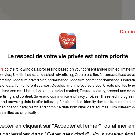
Contin
Le respect de votre vie privée est notre priorité
ers
do the following data processing based on your consent and/or our legitimate int
device; Use limited data to select advertising; Create profiles for personalised adver
vertising; Measure advertising performance; Measure content performance; Unders
ns of data from different sources; Develop and improve services; Create profiles to 
alised content; Use limited data to select content; Ensure security, prevent and detect
ertising and content; Save and communicate privacy choices. These technologies
and browsing data to offer following functionalities: Identify devices based on infor
eolocation data; Match and combine data from other data sources; Link different de
nsmitted automatically.
pter en cliquant sur "Accepter et fermer", ou affiner en
/ou partenaires dans "Gérer mes choix". Vous pouvez éga