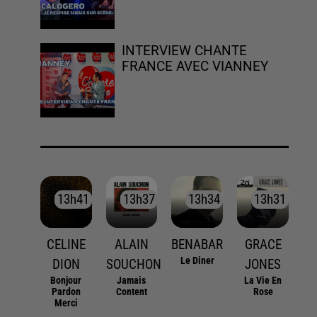
INTERVIEW CHANTE
FRANCE AVEC VIANNEY
13h41
13h41
13h37
13h37
13h34
13h34
13h31
13h31
CELINE
ALAIN
BENABAR
GRACE
Le Diner
DION
SOUCHON
JONES
Bonjour
Jamais
La Vie En
Pardon
Content
Rose
Merci