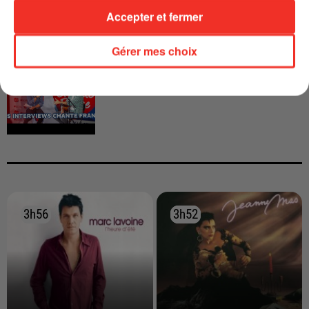
Accepter et fermer
Gérer mes choix
INTERVIEW CHANTE FRANCE AVEC
VIANNEY
3h56
3h56
3h52
3h52