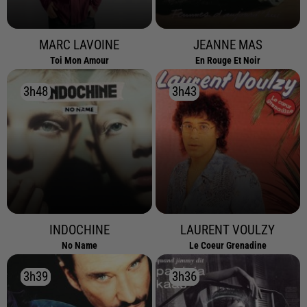
MARC LAVOINE
JEANNE MAS
Toi Mon Amour
En Rouge Et Noir
3h48
3h48
3h43
3h43
INDOCHINE
LAURENT VOULZY
No Name
Le Coeur Grenadine
3h39
3h39
3h36
3h36