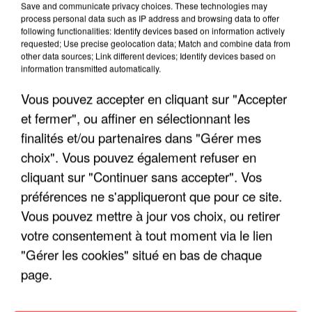
Save and communicate privacy choices. These technologies may
ENFOIRÉS"
process personal data such as IP address and browsing data to offer
following functionalities: Identify devices based on information actively
requested; Use precise geolocation data; Match and combine data from
other data sources; Link different devices; Identify devices based on
information transmitted automatically.
"ON A TOUS LE TRAC"
Vous pouvez accepter en cliquant sur "Accepter
et fermer", ou affiner en sélectionnant les
finalités et/ou partenaires dans "Gérer mes
choix". Vous pouvez également refuser en
cliquant sur "Continuer sans accepter". Vos
"ON N'EST PAS DES PARENTS
préférences ne s'appliqueront que pour ce site.
PARFAITS"
Vous pouvez mettre à jour vos choix, ou retirer
votre consentement à tout moment via le lien
"Gérer les cookies" situé en bas de chaque
page.
"JE RESPIRE MIEUX SUR SCÈNE" -
CALOGERO