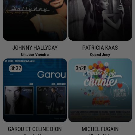
JOHNNY HALLYDAY
PATRICIA KAAS
Un Jour Viendra
Quand Jimy
3h32
3h32
3h28
3h28
GAROU ET CELINE DION
MICHEL FUGAIN