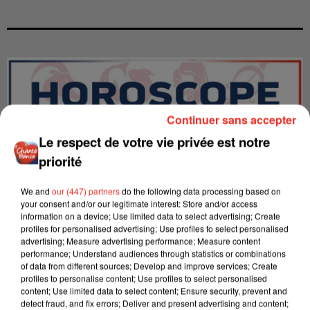
Continuer sans accepter
Le respect de votre vie privée est notre
priorité
We and
our (447) partners
do the following data processing based on
your consent and/or our legitimate interest: Store and/or access
information on a device; Use limited data to select advertising; Create
profiles for personalised advertising; Use profiles to select personalised
advertising; Measure advertising performance; Measure content
LES INTERVIEWS CHANTE
Voir plus
performance; Understand audiences through statistics or combinations
FRANCE
of data from different sources; Develop and improve services; Create
profiles to personalise content; Use profiles to select personalised
content; Use limited data to select content; Ensure security, prevent and
detect fraud, and fix errors; Deliver and present advertising and content;
"JE SUIS À DISPOSITION DES