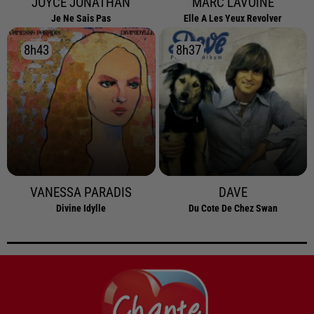
JOYCE JONATHAN
MARC LAVOINE
Je Ne Sais Pas
Elle A Les Yeux Revolver
8h43
8h43
8h37
8h37
VANESSA PARADIS
DAVE
Divine Idylle
Du Cote De Chez Swan