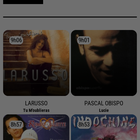
9h06
9h06
9h01
9h01
LARUSSO
PASCAL OBISPO
Tu M'oublieras
Lucie
8h57
8h57
8h53
8h53