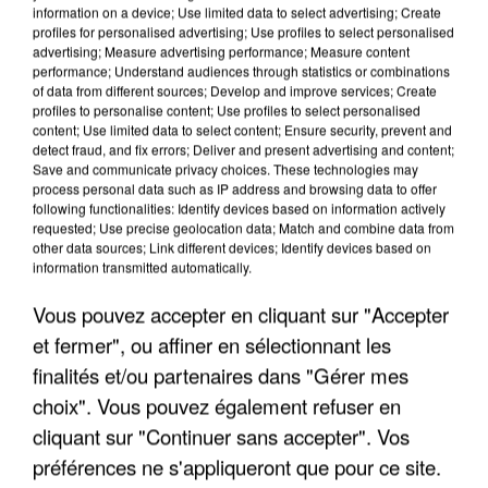
information on a device; Use limited data to select advertising; Create
profiles for personalised advertising; Use profiles to select personalised
advertising; Measure advertising performance; Measure content
performance; Understand audiences through statistics or combinations
of data from different sources; Develop and improve services; Create
profiles to personalise content; Use profiles to select personalised
content; Use limited data to select content; Ensure security, prevent and
detect fraud, and fix errors; Deliver and present advertising and content;
Save and communicate privacy choices. These technologies may
LES INTERVIEWS CHANTE
process personal data such as IP address and browsing data to offer
Voir plus
following functionalities: Identify devices based on information actively
FRANCE
requested; Use precise geolocation data; Match and combine data from
other data sources; Link different devices; Identify devices based on
information transmitted automatically.
"JE SUIS À DISPOSITION DES
ENFOIRÉS"
Vous pouvez accepter en cliquant sur "Accepter
et fermer", ou affiner en sélectionnant les
finalités et/ou partenaires dans "Gérer mes
choix". Vous pouvez également refuser en
"ON A TOUS LE TRAC"
cliquant sur "Continuer sans accepter". Vos
préférences ne s'appliqueront que pour ce site.