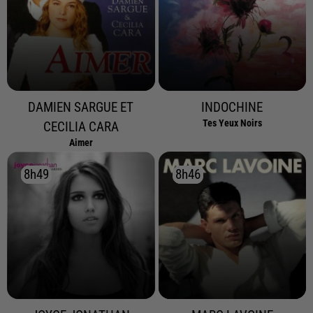
DAMIEN SARGUE ET
INDOCHINE
Tes Yeux Noirs
CECILIA CARA
Aimer
8h49
8h49
8h46
8h46