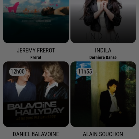
JEREMY FREROT
INDILA
Frerot
Derniere Danse
12h00
12h00
11h55
11h55
DANIEL BALAVOINE
ALAIN SOUCHON