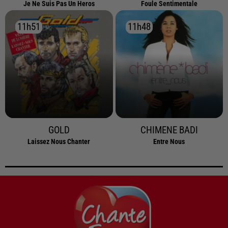
Je Ne Suis Pas Un Heros
Foule Sentimentale
11h51
11h51
11h48
11h48
GOLD
CHIMENE BADI
Laissez Nous Chanter
Entre Nous