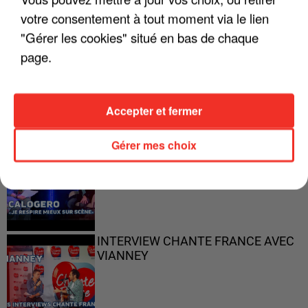
votre consentement à tout moment via le lien
"Gérer les cookies" situé en bas de chaque
page.
"ON N'EST PAS DES PARENTS
PARFAITS"
Accepter et fermer
Gérer mes choix
"JE RESPIRE MIEUX SUR SCÈNE" -
CALOGERO
INTERVIEW CHANTE FRANCE AVEC
VIANNEY