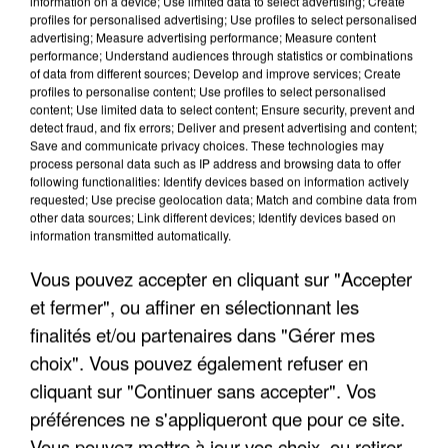
information on a device; Use limited data to select advertising; Create
profiles for personalised advertising; Use profiles to select personalised
advertising; Measure advertising performance; Measure content
performance; Understand audiences through statistics or combinations
of data from different sources; Develop and improve services; Create
profiles to personalise content; Use profiles to select personalised
content; Use limited data to select content; Ensure security, prevent and
detect fraud, and fix errors; Deliver and present advertising and content;
Save and communicate privacy choices. These technologies may
process personal data such as IP address and browsing data to offer
LES INTERVIEWS CHANTE
following functionalities: Identify devices based on information actively
Voir plus
requested; Use precise geolocation data; Match and combine data from
FRANCE
other data sources; Link different devices; Identify devices based on
information transmitted automatically.
"JE SUIS À DISPOSITION DES
Vous pouvez accepter en cliquant sur "Accepter
ENFOIRÉS"
et fermer", ou affiner en sélectionnant les
finalités et/ou partenaires dans "Gérer mes
choix". Vous pouvez également refuser en
cliquant sur "Continuer sans accepter". Vos
"ON A TOUS LE TRAC"
préférences ne s'appliqueront que pour ce site.
Vous pouvez mettre à jour vos choix, ou retirer