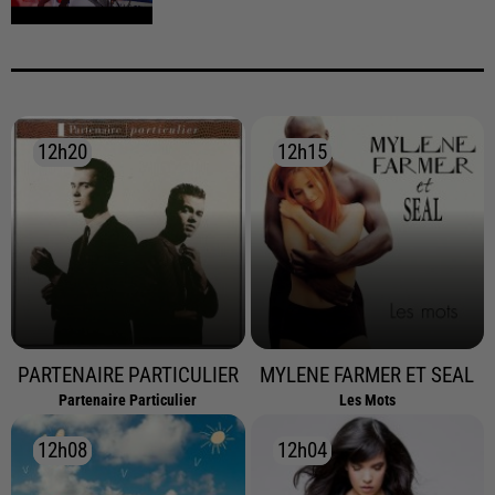
12h20
12h20
12h15
12h15
PARTENAIRE PARTICULIER
MYLENE FARMER ET SEAL
Partenaire Particulier
Les Mots
12h08
12h08
12h04
12h04