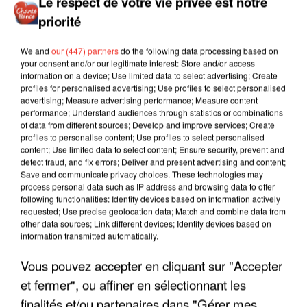
Le respect de votre vie privée est notre
priorité
We and
our (447) partners
do the following data processing based on
your consent and/or our legitimate interest: Store and/or access
information on a device; Use limited data to select advertising; Create
profiles for personalised advertising; Use profiles to select personalised
advertising; Measure advertising performance; Measure content
performance; Understand audiences through statistics or combinations
of data from different sources; Develop and improve services; Create
profiles to personalise content; Use profiles to select personalised
content; Use limited data to select content; Ensure security, prevent and
detect fraud, and fix errors; Deliver and present advertising and content;
Save and communicate privacy choices. These technologies may
process personal data such as IP address and browsing data to offer
following functionalities: Identify devices based on information actively
requested; Use precise geolocation data; Match and combine data from
other data sources; Link different devices; Identify devices based on
information transmitted automatically.
Vous pouvez accepter en cliquant sur "Accepter
LES INTERVIEWS CHANTE
Voir plus
et fermer", ou affiner en sélectionnant les
FRANCE
finalités et/ou partenaires dans "Gérer mes