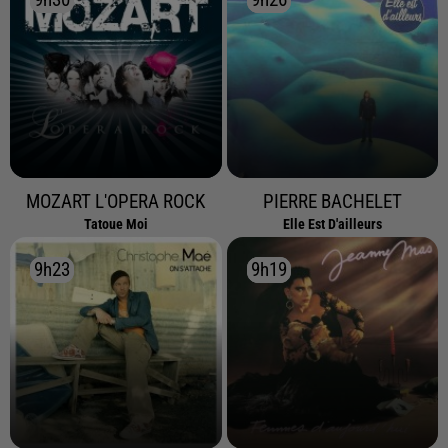
MOZART L'OPERA ROCK
PIERRE BACHELET
Tatoue Moi
Elle Est D'ailleurs
9h23
9h23
9h19
9h19