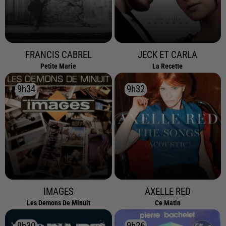
FRANCIS CABREL
JECK ET CARLA
Petite Marie
La Recette
9h34
9h34
9h32
9h32
IMAGES
AXELLE RED
Les Demons De Minuit
Ce Matin
9h30
9h30
9h26
9h26