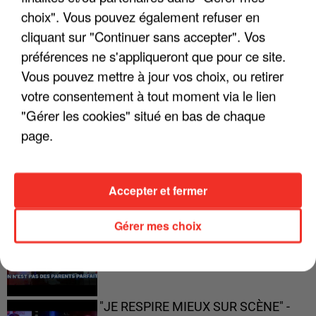
choix". Vous pouvez également refuser en
"JE SUIS À DISPOSITION DES
cliquant sur "Continuer sans accepter". Vos
ENFOIRÉS"
préférences ne s'appliqueront que pour ce site.
Vous pouvez mettre à jour vos choix, ou retirer
votre consentement à tout moment via le lien
"Gérer les cookies" situé en bas de chaque
"ON A TOUS LE TRAC"
page.
Accepter et fermer
"ON N'EST PAS DES PARENTS
Gérer mes choix
PARFAITS"
"JE RESPIRE MIEUX SUR SCÈNE" -