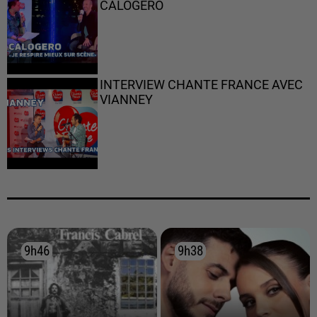
CALOGERO
INTERVIEW CHANTE FRANCE AVEC
VIANNEY
9h46
9h46
9h38
9h38