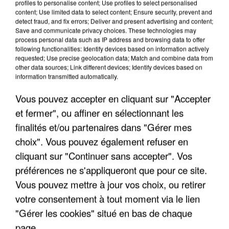
profiles to personalise content; Use profiles to select personalised
content; Use limited data to select content; Ensure security, prevent and
detect fraud, and fix errors; Deliver and present advertising and content;
Save and communicate privacy choices. These technologies may
process personal data such as IP address and browsing data to offer
following functionalities: Identify devices based on information actively
requested; Use precise geolocation data; Match and combine data from
other data sources; Link different devices; Identify devices based on
information transmitted automatically.
Vous pouvez accepter en cliquant sur "Accepter
et fermer", ou affiner en sélectionnant les
finalités et/ou partenaires dans "Gérer mes
choix". Vous pouvez également refuser en
cliquant sur "Continuer sans accepter". Vos
préférences ne s'appliqueront que pour ce site.
Vous pouvez mettre à jour vos choix, ou retirer
votre consentement à tout moment via le lien
"Gérer les cookies" situé en bas de chaque
LES INTERVIEWS CHANTE
Voir plus
page.