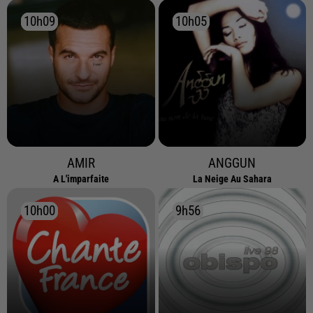
10h09
10h09
10h05
10h05
AMIR
ANGGUN
A L'imparfaite
La Neige Au Sahara
10h00
10h00
9h56
9h56