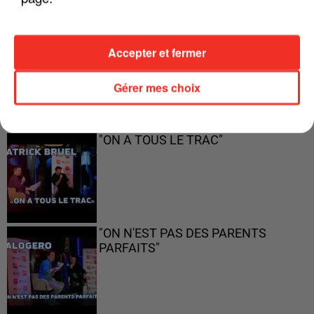
FRANCE
"JE SUIS À DISPOSITION DES
Accepter et fermer
ENFOIRÉS"
Gérer mes choix
"ON A TOUS LE TRAC"
"ON N'EST PAS DES PARENTS
PARFAITS"