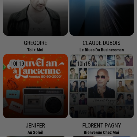
GREGOIRE
CLAUDE DUBOIS
Toi + Moi
Le Blues Du Businessman
10h19
10h19
10h15
10h15
JENIFER
FLORENT PAGNY
Au Soleil
Bienvenue Chez Moi