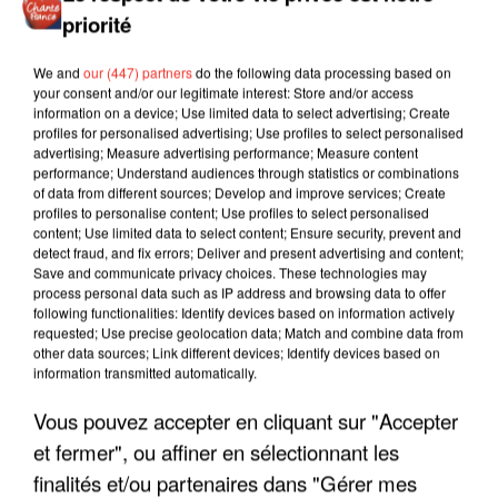
priorité
We and
our (447) partners
do the following data processing based on
your consent and/or our legitimate interest: Store and/or access
information on a device; Use limited data to select advertising; Create
profiles for personalised advertising; Use profiles to select personalised
advertising; Measure advertising performance; Measure content
performance; Understand audiences through statistics or combinations
of data from different sources; Develop and improve services; Create
profiles to personalise content; Use profiles to select personalised
content; Use limited data to select content; Ensure security, prevent and
detect fraud, and fix errors; Deliver and present advertising and content;
Save and communicate privacy choices. These technologies may
process personal data such as IP address and browsing data to offer
following functionalities: Identify devices based on information actively
requested; Use precise geolocation data; Match and combine data from
other data sources; Link different devices; Identify devices based on
information transmitted automatically.
LES INTERVIEWS CHANTE
Voir plus
Vous pouvez accepter en cliquant sur "Accepter
FRANCE
et fermer", ou affiner en sélectionnant les
finalités et/ou partenaires dans "Gérer mes
"JE SUIS À DISPOSITION DES