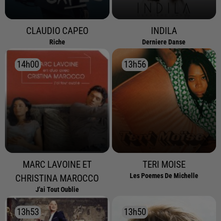
CLAUDIO CAPEO
INDILA
Riche
Derniere Danse
14h00
14h00
13h56
13h56
MARC LAVOINE ET
TERI MOISE
Les Poemes De Michelle
CHRISTINA MAROCCO
J'ai Tout Oublie
13h53
13h53
13h50
13h50