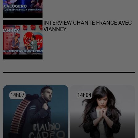
INTERVIEW CHANTE FRANCE AVEC
VIANNEY
14h07
14h07
14h04
14h04