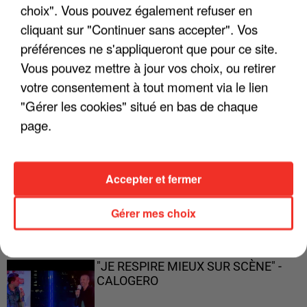
ENFOIRÉS"
choix". Vous pouvez également refuser en
cliquant sur "Continuer sans accepter". Vos
préférences ne s'appliqueront que pour ce site.
Vous pouvez mettre à jour vos choix, ou retirer
"ON A TOUS LE TRAC"
votre consentement à tout moment via le lien
"Gérer les cookies" situé en bas de chaque
page.
"ON N'EST PAS DES PARENTS
Accepter et fermer
PARFAITS"
Gérer mes choix
"JE RESPIRE MIEUX SUR SCÈNE" -
CALOGERO