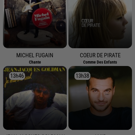
MICHEL FUGAIN
COEUR DE PIRATE
Chante
Comme Des Enfants
13h46
13h46
13h38
13h38