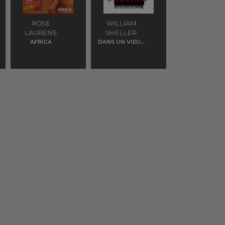
ROSE
WILLIAM
LAURENS
SHELLER
AFRICA
DANS UN VIEUX
ROCK'N'ROLL