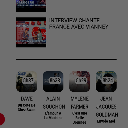
INTERVIEW CHANTE
FRANCE AVEC VIANNEY
8h37
8h37
8h33
8h33
8h29
8h29
8h24
8h24
DAVE
ALAIN
MYLENE
JEAN
Du Cote De
SOUCHON
FARMER
JACQUES
Chez Swan
L'amour A
C'est Une
GOLDMAN
La Machine
Belle
Envole Moi
Journee