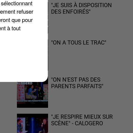
 sélectionnant
"JE SUIS À DISPOSITION
lement refuser
DES ENFOIRÉS"
eront que pour
nt à tout
e
"ON A TOUS LE TRAC"
"ON N'EST PAS DES
PARENTS PARFAITS"
"JE RESPIRE MIEUX SUR
SCÈNE" - CALOGERO