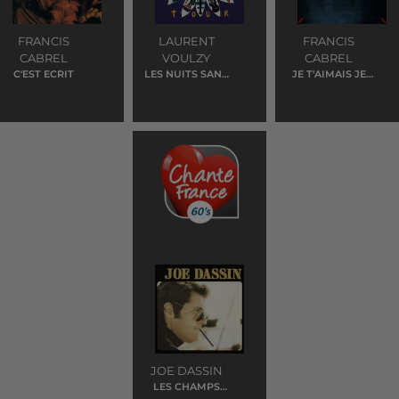
FRANCIS
LAURENT
FRANCIS
CABREL
VOULZY
CABREL
C'EST ECRIT
LES NUITS SANS
JE T'AIMAIS JE
KIM WILDE
T'AIME ET JE
T'AIMERAI
JOE DASSIN
LES CHAMPS