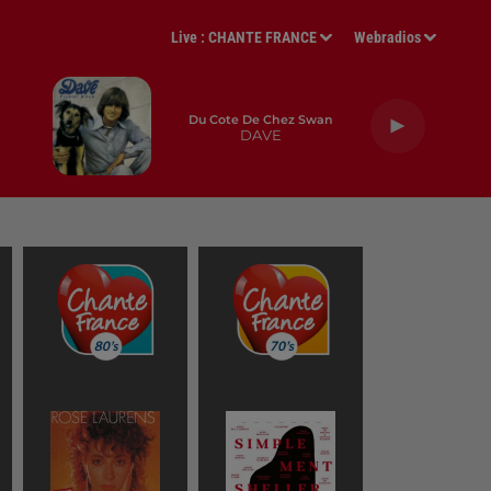
Live :
CHANTE FRANCE
Webradios
Du Cote De Chez Swan
DAVE