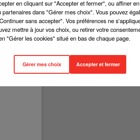
pter en cliquant sur "Accepter et fermer", ou affiner en
/ou partenaires dans "Gérer mes choix". Vous pouvez éga
"Continuer sans accepter". Vos préférences ne s'appliqu
uvez mettre à jour vos choix, ou retirer votre consenteme
dre le titre « Nous » sur les réseaux sociaux. La vidéo des deux
en "Gérer les cookies" situé en bas de chaque page.
 écrit : « MERCI tellement pour cette tendresse la? dans cette e?poqu
spérait le rencontrer un jour. Il n'en fallait pas plus pour que Julien
are bien sûr ! Regardez...
Gérer mes choix
Accepter et fermer