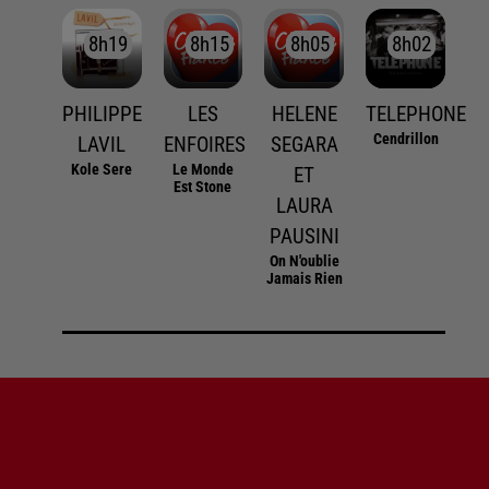
8h19
8h19
8h15
8h15
8h05
8h05
8h02
8h02
PHILIPPE
LES
HELENE
TELEPHONE
Cendrillon
LAVIL
ENFOIRES
SEGARA
Kole Sere
Le Monde
ET
Est Stone
LAURA
PAUSINI
On N'oublie
Jamais Rien