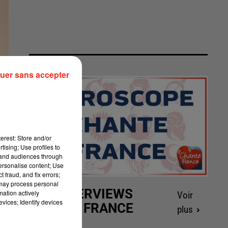
uer sans accepter
erest: Store and/or
tising; Use profiles to
tand audiences through
personalise content; Use
 fraud, and fix errors;
 may process personal
LES INTERVIEWS
mation actively
Voir
vices; Identify devices
CHANTE FRANCE
plus