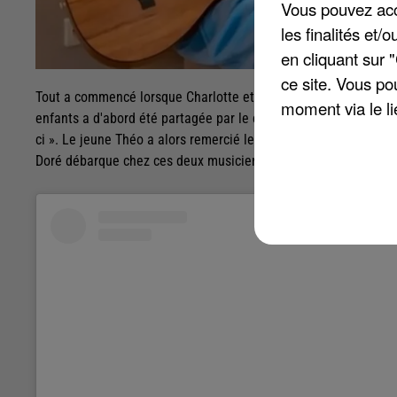
Vous pouvez acce
les finalités et
en cliquant sur 
ce site. Vous po
Tout a commencé lorsque Charlotte et Théo ont choisi de repren
moment via le li
enfants a d'abord été partagée par le chanteur lui-même, qui a
ci ». Le jeune Théo a alors remercié le chanteur, confiant qu'il e
Doré débarque chez ces deux musiciens en herbe... avec sa guit