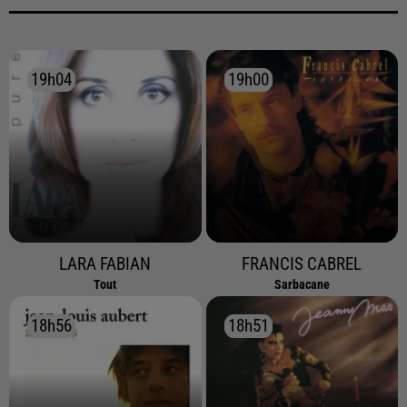
19h04
19h04
19h00
19h00
LARA FABIAN
FRANCIS CABREL
Tout
Sarbacane
18h56
18h56
18h51
18h51