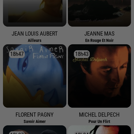
JEAN LOUIS AUBERT
JEANNE MAS
Ailleurs
En Rouge Et Noir
18h47
18h47
18h43
18h43
FLORENT PAGNY
MICHEL DELPECH
Savoir Aimer
Pour Un Flirt