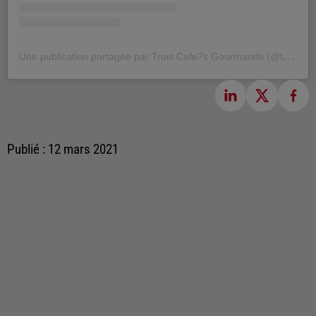
U
ne publication partagée par Trois Cafe?s Gourmands (@troiscafesgourmands)
Publié : 12 mars 2021