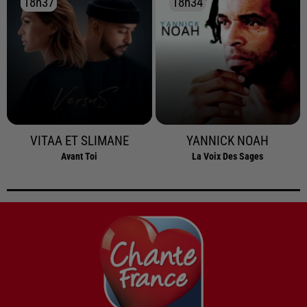
18h37
18h37
18h34
18h34
VITAA ET SLIMANE
YANNICK NOAH
Avant Toi
La Voix Des Sages