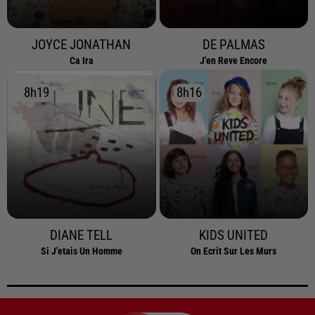
JOYCE JONATHAN
DE PALMAS
Ca Ira
J'en Reve Encore
8h19
8h19
8h16
8h16
DIANE TELL
KIDS UNITED
Si J'etais Un Homme
On Ecrit Sur Les Murs