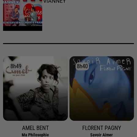
VIANNEY
8h49
8h49
8h40
8h40
AMEL BENT
FLORENT PAGNY
Ma Philosophie
Savoir Aimer