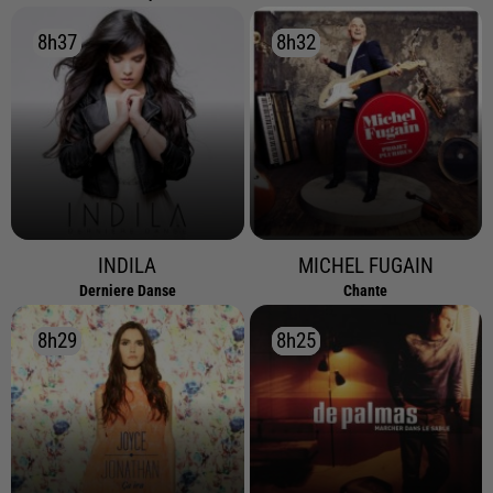
8h37
8h37
8h32
8h32
INDILA
MICHEL FUGAIN
Derniere Danse
Chante
8h29
8h29
8h25
8h25