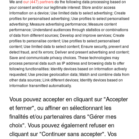
We and
our (447) partners
do the following data processing based on
your consent and/or our legitimate interest: Store and/or access
information on a device; Use limited data to select advertising; Create
profiles for personalised advertising; Use profiles to select personalised
advertising; Measure advertising performance; Measure content
performance; Understand audiences through statistics or combinations
of data from different sources; Develop and improve services; Create
profiles to personalise content; Use profiles to select personalised
content; Use limited data to select content; Ensure security, prevent and
detect fraud, and fix errors; Deliver and present advertising and content;
Save and communicate privacy choices. These technologies may
process personal data such as IP address and browsing data to offer
following functionalities: Identify devices based on information actively
LES MOTS TRISTES - UN TITRE PHARE
requested; Use precise geolocation data; Match and combine data from
other data sources; Link different devices; Identify devices based on
DES TROIS CAFÉS GOURMANDS EN
information transmitted automatically.
2018
Vous pouvez accepter en cliquant sur "Accepter
et fermer", ou affiner en sélectionnant les
finalités et/ou partenaires dans "Gérer mes
choix". Vous pouvez également refuser en
cliquant sur "Continuer sans accepter". Vos