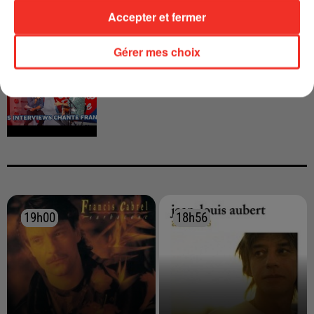
Accepter et fermer
Gérer mes choix
INTERVIEW CHANTE FRANCE AVEC
VIANNEY
19h00
19h00
18h56
18h56