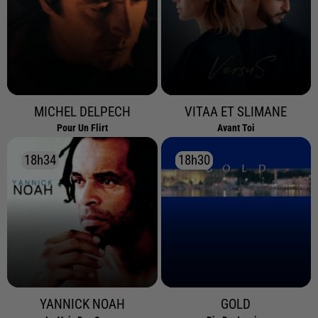
MICHEL DELPECH
VITAA ET SLIMANE
Pour Un Flirt
Avant Toi
18h34
18h34
18h30
18h30
YANNICK NOAH
GOLD