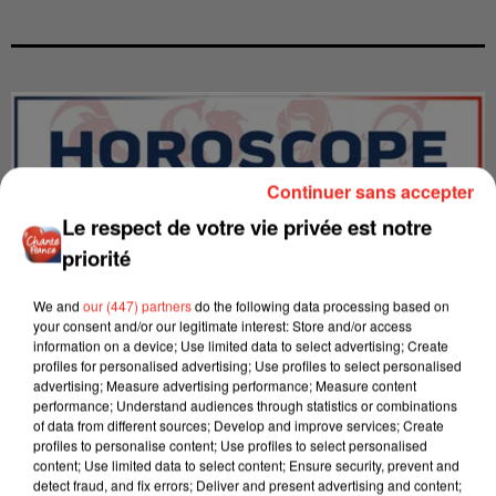
Continuer sans accepter
Le respect de votre vie privée est notre
priorité
We and
our (447) partners
do the following data processing based on
your consent and/or our legitimate interest: Store and/or access
information on a device; Use limited data to select advertising; Create
profiles for personalised advertising; Use profiles to select personalised
advertising; Measure advertising performance; Measure content
LES INTERVIEWS CHANTE
Voir plus
performance; Understand audiences through statistics or combinations
FRANCE
of data from different sources; Develop and improve services; Create
profiles to personalise content; Use profiles to select personalised
content; Use limited data to select content; Ensure security, prevent and
detect fraud, and fix errors; Deliver and present advertising and content;
"JE SUIS À DISPOSITION DES