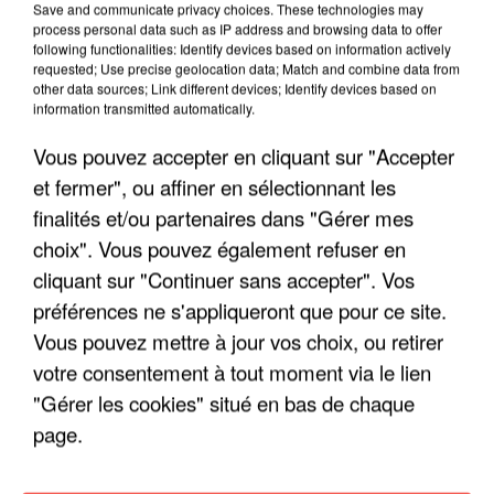
Save and communicate privacy choices. These technologies may
ENFOIRÉS"
process personal data such as IP address and browsing data to offer
following functionalities: Identify devices based on information actively
requested; Use precise geolocation data; Match and combine data from
other data sources; Link different devices; Identify devices based on
information transmitted automatically.
"ON A TOUS LE TRAC"
Vous pouvez accepter en cliquant sur "Accepter
et fermer", ou affiner en sélectionnant les
finalités et/ou partenaires dans "Gérer mes
choix". Vous pouvez également refuser en
cliquant sur "Continuer sans accepter". Vos
"ON N'EST PAS DES PARENTS
préférences ne s'appliqueront que pour ce site.
PARFAITS"
Vous pouvez mettre à jour vos choix, ou retirer
votre consentement à tout moment via le lien
"Gérer les cookies" situé en bas de chaque
page.
"JE RESPIRE MIEUX SUR SCÈNE" -
CALOGERO