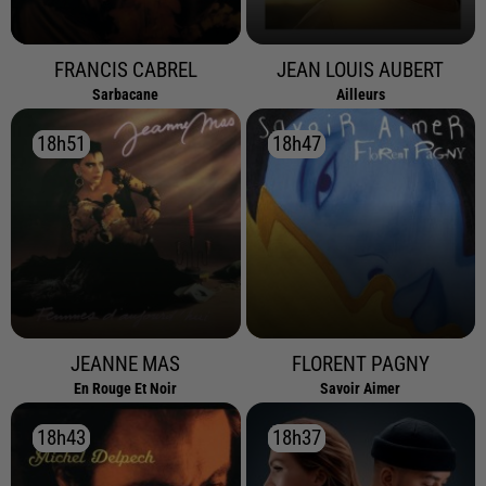
FRANCIS CABREL
JEAN LOUIS AUBERT
Sarbacane
Ailleurs
18h51
18h51
18h47
18h47
JEANNE MAS
FLORENT PAGNY
En Rouge Et Noir
Savoir Aimer
18h43
18h43
18h37
18h37