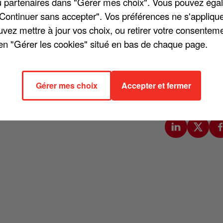
/ou partenaires dans "Gérer mes choix". Vous pouvez éga
« présents ». Ce mercredi soir, un événement télévisé va
"Continuer sans accepter". Vos préférences ne s'appliqu
colter des fonds pour aider le pays africain. Intitulé « Tous
uvez mettre à jour vos choix, ou retirer votre consenteme
ck Bruel, mais aussi Claudio Capeo, Faudel, M. Pokora, Hoshi,
en "Gérer les cookies" situé en bas de chaque page.
a Troupe de « Molière, l'opéra urbain » et d'autres encore. Les
du Dôme de Paris. Ce concert caritatif se déroulera en
 Croissant-Rouge marocain. Le bilan du tremblement de terre
Gérer mes choix
Accepter et fermer
lus de 2.900 morts et 5.530 blessés.