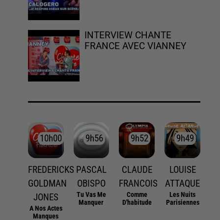
INTERVIEW CHANTE
FRANCE AVEC VIANNEY
10h00
10h00
9h56
9h56
9h52
9h52
9h49
9h49
FREDERICKS
PASCAL
CLAUDE
LOUISE
GOLDMAN
OBISPO
FRANCOIS
ATTAQUE
Tu Vas Me
Comme
Les Nuits
JONES
Manquer
D'habitude
Parisiennes
A Nos Actes
Manques