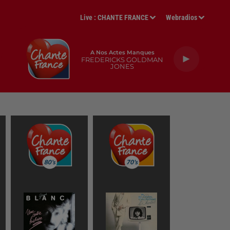
Live :
CHANTE FRANCE
Webradios
A Nos Actes Manques
FREDERICKS GOLDMAN
JONES