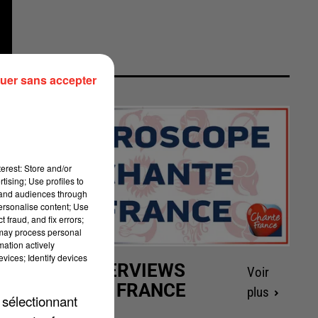
uer sans accepter
erest: Store and/or
tising; Use profiles to
tand audiences through
personalise content; Use
 fraud, and fix errors;
 may process personal
mation actively
vices; Identify devices
LES INTERVIEWS
Voir
CHANTE FRANCE
plus
 sélectionnant