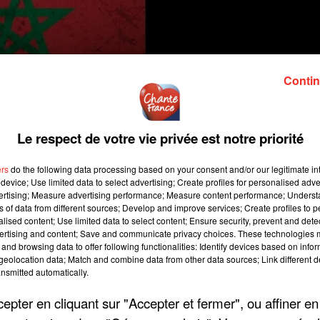
Contin
Le respect de votre vie privée est notre priorité
ers
do the following data processing based on your consent and/or our legitimate int
device; Use limited data to select advertising; Create profiles for personalised adver
vertising; Measure advertising performance; Measure content performance; Unders
ns of data from different sources; Develop and improve services; Create profiles to 
alised content; Use limited data to select content; Ensure security, prevent and detect
ertising and content; Save and communicate privacy choices. These technologies
and browsing data to offer following functionalities: Identify devices based on infor
eolocation data; Match and combine data from other data sources; Link different de
nsmitted automatically.
pter en cliquant sur "Accepter et fermer", ou affiner en