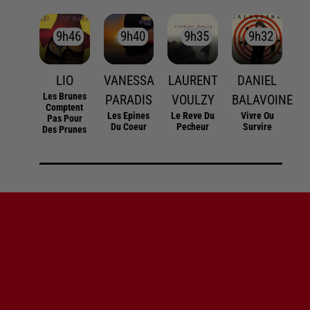
9h46
9h46
9h40
9h40
9h35
9h35
9h32
9h32
LIO
VANESSA
LAURENT
DANIEL
Les Brunes
PARADIS
VOULZY
BALAVOINE
Comptent
Les Epines
Le Reve Du
Vivre Ou
Pas Pour
Du Coeur
Pecheur
Survire
Des Prunes