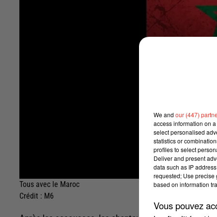
We and
our (447) partn
access information on a 
select personalised ad
statistics or combinatio
profiles to select person
Deliver and present adv
data such as IP address 
requested; Use precise g
Tous avec le Maroc
based on information tra
Crédit :
M6
Vous pouvez acce