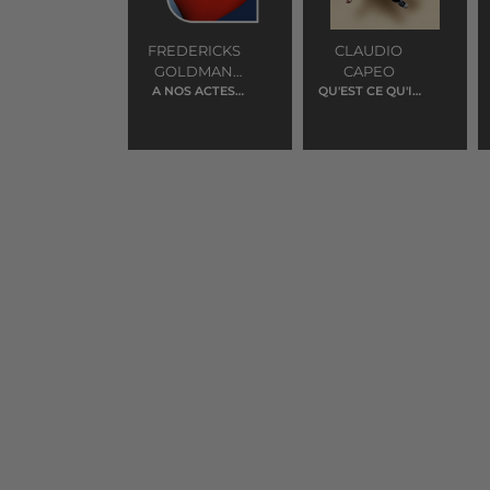
FREDERICKS
CLAUDIO
GOLDMAN
CAPEO
A NOS ACTES
JONES
QU'EST CE QU'IL
MANQUES
ME RESTERA