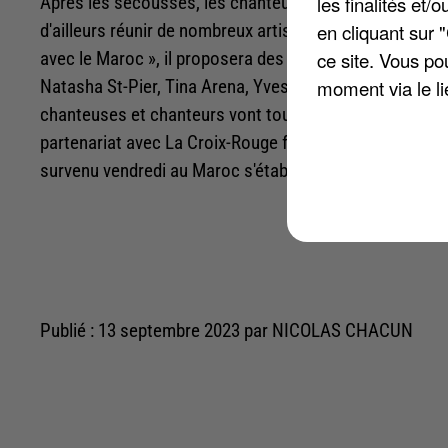
les finalités et
Après les secousses, les chanteurs français répondent 
en cliquant sur 
d'ailleurs réunir de nombreux artistes, dans le but de ré
ce site. Vous po
avec le Maroc », il proposera des prestations de Patri
moment via le li
Natasha St-Pier, Tina Arena, Yves Duteil, sans oublier l
chanteuses et chanteurs vont tout donner sur la scène 
partenariat avec La Croix-Rouge française au profit du
survenu vendredi au Maroc s'établit pour le moment à p
Publié : 13 septembre 2023 par NICOLAS CHACUN