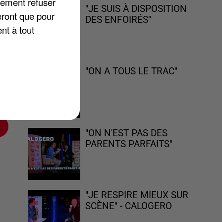
lement refuser
"JE SUIS À DISPOSITION
eront que pour
DES ENFOIRÉS"
nt à tout
"ON A TOUS LE TRAC"
"ON N'EST PAS DES
PARENTS PARFAITS"
"JE RESPIRE MIEUX SUR
SCÈNE" - CALOGERO