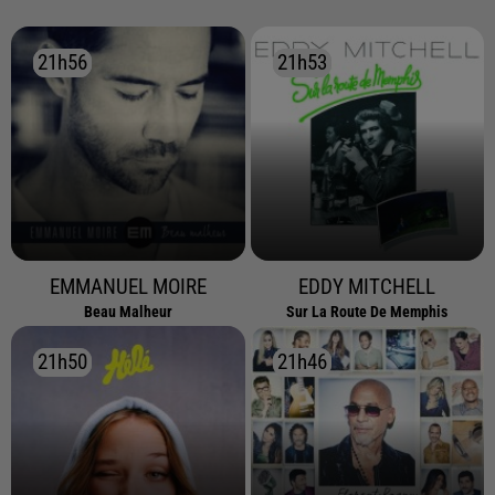
21h56
21h56
21h53
21h53
EMMANUEL MOIRE
EDDY MITCHELL
Beau Malheur
Sur La Route De Memphis
21h50
21h50
21h46
21h46