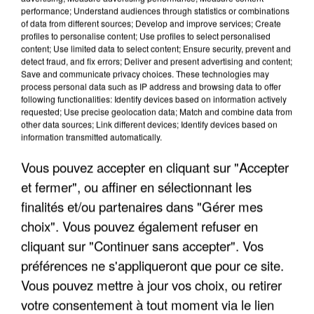
performance; Understand audiences through statistics or combinations
of data from different sources; Develop and improve services; Create
profiles to personalise content; Use profiles to select personalised
content; Use limited data to select content; Ensure security, prevent and
detect fraud, and fix errors; Deliver and present advertising and content;
LES INTERVIEWS CHANTE
Voir plus
Save and communicate privacy choices. These technologies may
process personal data such as IP address and browsing data to offer
FRANCE
following functionalities: Identify devices based on information actively
requested; Use precise geolocation data; Match and combine data from
other data sources; Link different devices; Identify devices based on
"JE SUIS À DISPOSITION DES
information transmitted automatically.
ENFOIRÉS"
Vous pouvez accepter en cliquant sur "Accepter
et fermer", ou affiner en sélectionnant les
finalités et/ou partenaires dans "Gérer mes
choix". Vous pouvez également refuser en
"ON A TOUS LE TRAC"
cliquant sur "Continuer sans accepter". Vos
préférences ne s'appliqueront que pour ce site.
Vous pouvez mettre à jour vos choix, ou retirer
votre consentement à tout moment via le lien