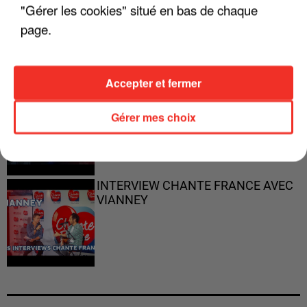
"ON N'EST PAS DES PARENTS
"Gérer les cookies" situé en bas de chaque
PARFAITS"
page.
Accepter et fermer
"JE RESPIRE MIEUX SUR SCÈNE" -
CALOGERO
Gérer mes choix
INTERVIEW CHANTE FRANCE AVEC
VIANNEY