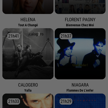
HELENA
FLORENT PAGNY
Tout A Changé
Bienvenue Chez Moi
21h41
21h41
21h37
21h37
CALOGERO
NIAGARA
Yalla
Flammes De L'enfer
21h33
21h33
21h29
21h29