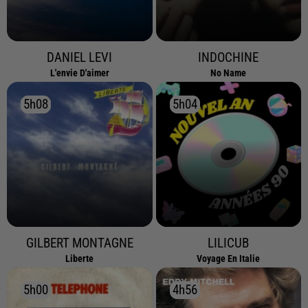
DANIEL LEVI
INDOCHINE
L'envie D'aimer
No Name
5h08
5h08
5h04
5h04
GILBERT MONTAGNE
LILICUB
Liberte
Voyage En Italie
5h00
5h00
4h56
4h56