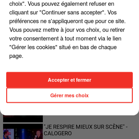
choix". Vous pouvez également refuser en
"JE SUIS À DISPOSITION DES
ENFOIRÉS"
cliquant sur "Continuer sans accepter". Vos
préférences ne s'appliqueront que pour ce site.
Vous pouvez mettre à jour vos choix, ou retirer
votre consentement à tout moment via le lien
"ON A TOUS LE TRAC"
"Gérer les cookies" situé en bas de chaque
page.
Accepter et fermer
"ON N'EST PAS DES PARENTS
PARFAITS"
Gérer mes choix
"JE RESPIRE MIEUX SUR SCÈNE" -
CALOGERO