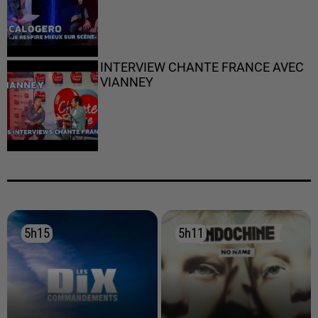
INTERVIEW CHANTE FRANCE AVEC
VIANNEY
5h15
5h15
5h11
5h11