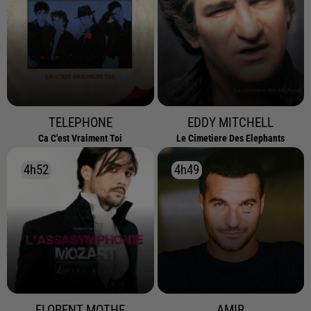
TELEPHONE
EDDY MITCHELL
Ca C'est Vraiment Toi
Le Cimetiere Des Elephants
4h52
4h52
4h49
4h49
FLORENT MOTHE
AMIR