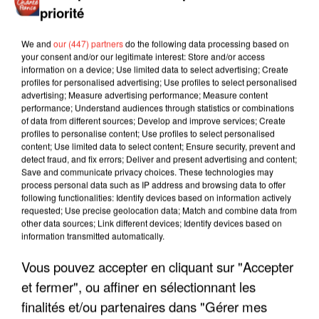
priorité
We and
our (447) partners
do the following data processing based on
your consent and/or our legitimate interest: Store and/or access
information on a device; Use limited data to select advertising; Create
profiles for personalised advertising; Use profiles to select personalised
advertising; Measure advertising performance; Measure content
performance; Understand audiences through statistics or combinations
of data from different sources; Develop and improve services; Create
profiles to personalise content; Use profiles to select personalised
content; Use limited data to select content; Ensure security, prevent and
detect fraud, and fix errors; Deliver and present advertising and content;
Save and communicate privacy choices. These technologies may
process personal data such as IP address and browsing data to offer
following functionalities: Identify devices based on information actively
requested; Use precise geolocation data; Match and combine data from
other data sources; Link different devices; Identify devices based on
information transmitted automatically.
Vous pouvez accepter en cliquant sur "Accepter
LES INTERVIEWS CHANTE
Voir plus
FRANCE
et fermer", ou affiner en sélectionnant les
finalités et/ou partenaires dans "Gérer mes