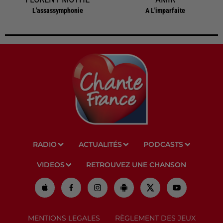
L'assassymphonie
A L'imparfaite
RADIO
ACTUALITÉS
PODCASTS
VIDEOS
RETROUVEZ UNE CHANSON
MENTIONS LEGALES
RÈGLEMENT DES JEUX