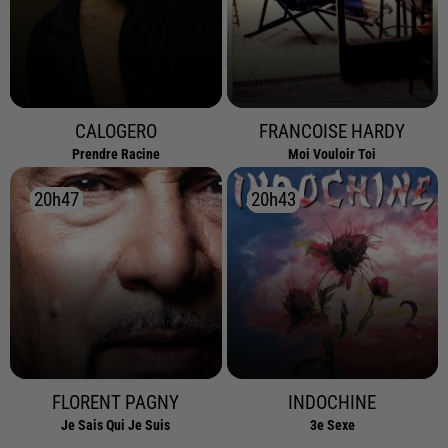
CALOGERO
FRANCOISE HARDY
Prendre Racine
Moi Vouloir Toi
20h47
20h47
20h43
20h43
FLORENT PAGNY
INDOCHINE
Je Sais Qui Je Suis
3e Sexe