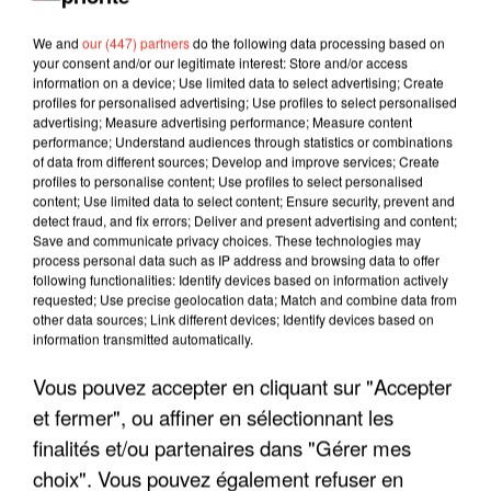
We and
our (447) partners
do the following data processing based on
your consent and/or our legitimate interest: Store and/or access
information on a device; Use limited data to select advertising; Create
profiles for personalised advertising; Use profiles to select personalised
advertising; Measure advertising performance; Measure content
performance; Understand audiences through statistics or combinations
of data from different sources; Develop and improve services; Create
profiles to personalise content; Use profiles to select personalised
content; Use limited data to select content; Ensure security, prevent and
detect fraud, and fix errors; Deliver and present advertising and content;
Save and communicate privacy choices. These technologies may
process personal data such as IP address and browsing data to offer
following functionalities: Identify devices based on information actively
requested; Use precise geolocation data; Match and combine data from
other data sources; Link different devices; Identify devices based on
LES INTERVIEWS CHANTE
Voir plus
information transmitted automatically.
FRANCE
Vous pouvez accepter en cliquant sur "Accepter
et fermer", ou affiner en sélectionnant les
"JE SUIS À DISPOSITION DES
finalités et/ou partenaires dans "Gérer mes
ENFOIRÉS"
choix". Vous pouvez également refuser en