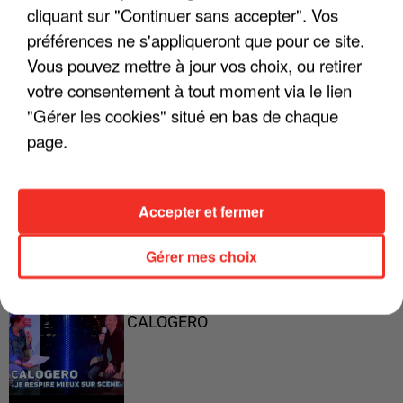
cliquant sur "Continuer sans accepter". Vos
préférences ne s'appliqueront que pour ce site.
Vous pouvez mettre à jour vos choix, ou retirer
"ON A TOUS LE TRAC"
votre consentement à tout moment via le lien
"Gérer les cookies" situé en bas de chaque
page.
"ON N'EST PAS DES PARENTS
PARFAITS"
Accepter et fermer
Gérer mes choix
"JE RESPIRE MIEUX SUR SCÈNE" -
CALOGERO