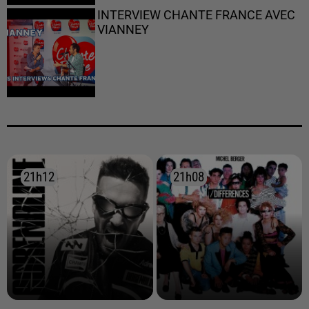
INTERVIEW CHANTE FRANCE AVEC
VIANNEY
21h12
21h12
21h08
21h08