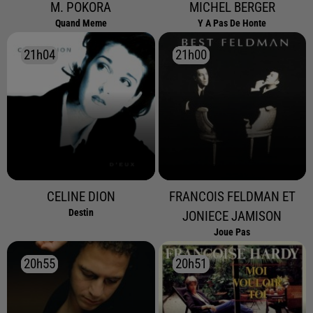
M. POKORA
MICHEL BERGER
Quand Meme
Y A Pas De Honte
21h04
21h04
21h00
21h00
CELINE DION
FRANCOIS FELDMAN ET
Destin
JONIECE JAMISON
Joue Pas
20h55
20h55
20h51
20h51