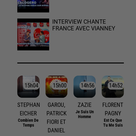
INTERVIEW CHANTE
FRANCE AVEC VIANNEY
15h04
15h04
15h00
15h00
14h56
14h56
14h52
14h52
STEPHAN
GAROU,
ZAZIE
FLORENT
Je Suis Un
EICHER
PATRICK
PAGNY
Homme
Combien De
Est Ce Que
FIORI ET
Temps
Tu Me Suis
DANIEL