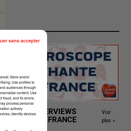
uer sans accepter
erest: Store and/or
tising; Use profiles to
tand audiences through
personalise content; Use
 fraud, and fix errors;
 may process personal
mation actively
LES INTERVIEWS
Voir
vices; Identify devices
CHANTE FRANCE
plus