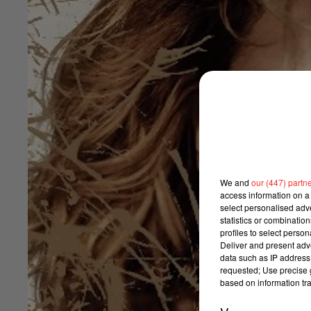
We and
our (447) partn
access information on a 
select personalised ad
statistics or combinatio
profiles to select person
Deliver and present adv
data such as IP address 
requested; Use precise g
based on information tra