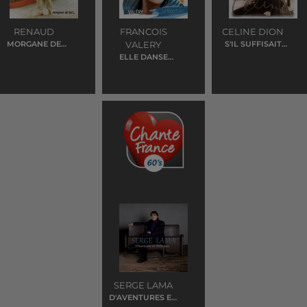
RENAUD
FRANCOIS
CELINE DION
MORGANE DE
VALERY
S'IL SUFFISAIT
TOI
D'AIMER
ELLE DANSE
MARIE
SERGE LAMA
D'AVENTURES EN