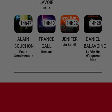
LAVOIE
Belle
14h47
14h47
14h43
14h43
14h32
14h32
14h28
14h28
ALAIN
FRANCE
JENIFER
DANIEL
Au Soleil
SOUCHON
GALL
BALAVOINE
Foule
Resiste
La Vie Ne
Sentimentale
M'apprend
Rien