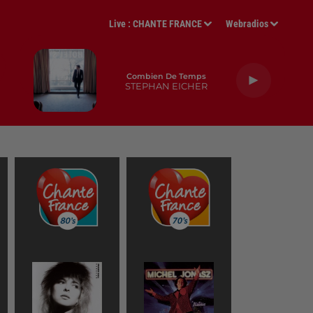
Live :
CHANTE FRANCE
Webradios
Combien De Temps
STEPHAN EICHER