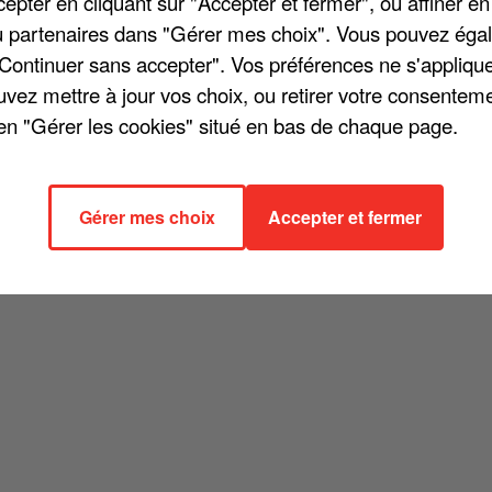
pter en cliquant sur "Accepter et fermer", ou affiner en
/ou partenaires dans "Gérer mes choix". Vous pouvez éga
"Continuer sans accepter". Vos préférences ne s'appliqu
uvez mettre à jour vos choix, ou retirer votre consenteme
en "Gérer les cookies" situé en bas de chaque page.
rd, ne s'est pas déroulé comme prévu. Alors qu'elle a pris l'habitude 
raphes, l'artiste n'a pas pu à cause d'une chute de tension. Elle a a
ortant de scène... Beaucoup de fatigue morale et physique. Mille excu
de m'arrêter et faire des photos avec vous ! ». Tal a ensuite conclu : «
Gérer mes choix
Accepter et fermer
 Lavandou ». On lui souhaite bon rétablissement !