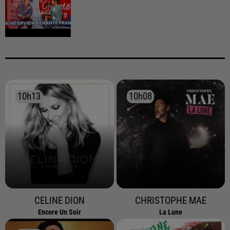
10h13
10h13
10h08
10h08
CELINE DION
CHRISTOPHE MAE
Encore Un Soir
La Lune