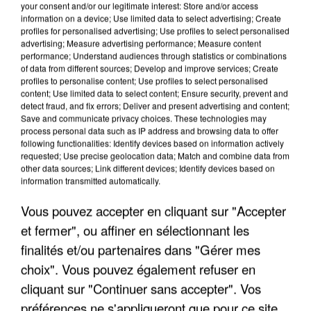
your consent and/or our legitimate interest: Store and/or access
information on a device; Use limited data to select advertising; Create
profiles for personalised advertising; Use profiles to select personalised
advertising; Measure advertising performance; Measure content
performance; Understand audiences through statistics or combinations
of data from different sources; Develop and improve services; Create
profiles to personalise content; Use profiles to select personalised
content; Use limited data to select content; Ensure security, prevent and
detect fraud, and fix errors; Deliver and present advertising and content;
Save and communicate privacy choices. These technologies may
process personal data such as IP address and browsing data to offer
following functionalities: Identify devices based on information actively
requested; Use precise geolocation data; Match and combine data from
LES INTERVIEWS CHANTE
Voir plus
other data sources; Link different devices; Identify devices based on
FRANCE
information transmitted automatically.
Vous pouvez accepter en cliquant sur "Accepter
"JE SUIS À DISPOSITION DES
et fermer", ou affiner en sélectionnant les
ENFOIRÉS"
finalités et/ou partenaires dans "Gérer mes
choix". Vous pouvez également refuser en
cliquant sur "Continuer sans accepter". Vos
préférences ne s'appliqueront que pour ce site.