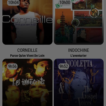
10h04
10h04
10h00
10h00
CORNEILLE
INDOCHINE
Parce Qu'on Vient De Loin
L'aventurier
9h56
9h56
9h52
9h52