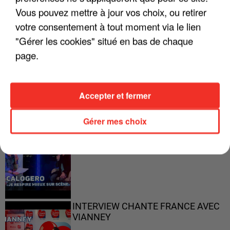
"ON A TOUS LE TRAC"
Vous pouvez mettre à jour vos choix, ou retirer
votre consentement à tout moment via le lien
"Gérer les cookies" situé en bas de chaque
page.
"ON N'EST PAS DES PARENTS
PARFAITS"
Accepter et fermer
Gérer mes choix
"JE RESPIRE MIEUX SUR SCÈNE" -
CALOGERO
INTERVIEW CHANTE FRANCE AVEC
VIANNEY