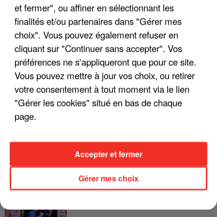
et fermer", ou affiner en sélectionnant les
finalités et/ou partenaires dans "Gérer mes
LES INTERVIEWS CHANTE
Voir plus
choix". Vous pouvez également refuser en
FRANCE
cliquant sur "Continuer sans accepter". Vos
préférences ne s'appliqueront que pour ce site.
"JE SUIS À DISPOSITION DES
Vous pouvez mettre à jour vos choix, ou retirer
ENFOIRÉS"
votre consentement à tout moment via le lien
"Gérer les cookies" situé en bas de chaque
page.
"ON A TOUS LE TRAC"
Accepter et fermer
Gérer mes choix
"ON N'EST PAS DES PARENTS
PARFAITS"