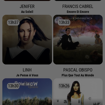
JENIFER
FRANCIS CABREL
Au Soleil
Encore Et Encore
13h37
13h37
13h33
13h33
LINH
PASCAL OBISPO
Je Pense A Vous
Plus Que Tout Au Monde
13h30
13h30
13h26
13h26