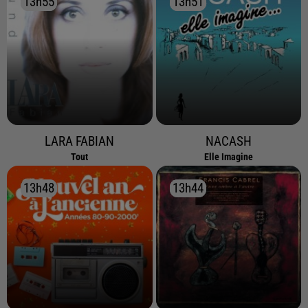
13h55
13h55
13h51
13h51
LARA FABIAN
NACASH
Tout
Elle Imagine
13h48
13h48
13h44
13h44