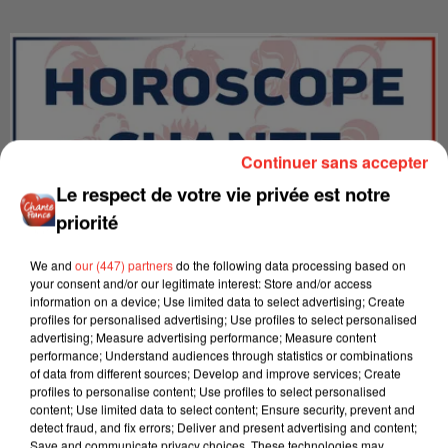
Continuer sans accepter
Le respect de votre vie privée est notre
priorité
We and
our (447) partners
do the following data processing based on
your consent and/or our legitimate interest: Store and/or access
information on a device; Use limited data to select advertising; Create
LES INTERVIEWS CHANTE
Voir plus
profiles for personalised advertising; Use profiles to select personalised
FRANCE
advertising; Measure advertising performance; Measure content
performance; Understand audiences through statistics or combinations
of data from different sources; Develop and improve services; Create
"JE SUIS À DISPOSITION DES
profiles to personalise content; Use profiles to select personalised
content; Use limited data to select content; Ensure security, prevent and
ENFOIRÉS"
detect fraud, and fix errors; Deliver and present advertising and content;
Save and communicate privacy choices. These technologies may