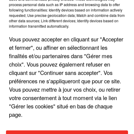
process personal data such as IP address and browsing data to offer
following functionalities: Identify devices based on information actively
requested; Use precise geolocation data; Match and combine data from
other data sources; Link different devices; Identify devices based on
"ON A TOUS LE TRAC"
information transmitted automatically.
Vous pouvez accepter en cliquant sur "Accepter
et fermer", ou affiner en sélectionnant les
finalités et/ou partenaires dans "Gérer mes
"ON N'EST PAS DES PARENTS
choix". Vous pouvez également refuser en
PARFAITS"
cliquant sur "Continuer sans accepter". Vos
préférences ne s'appliqueront que pour ce site.
Vous pouvez mettre à jour vos choix, ou retirer
votre consentement à tout moment via le lien
"JE RESPIRE MIEUX SUR SCÈNE" -
"Gérer les cookies" situé en bas de chaque
CALOGERO
page.