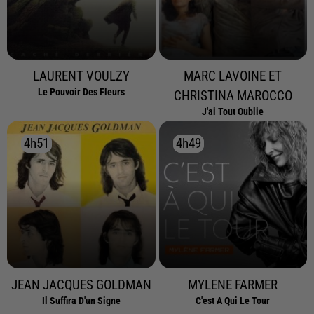
LAURENT VOULZY
MARC LAVOINE ET
Le Pouvoir Des Fleurs
CHRISTINA MAROCCO
J'ai Tout Oublie
4h51
4h51
4h49
4h49
JEAN JACQUES GOLDMAN
MYLENE FARMER
Il Suffira D'un Signe
C'est A Qui Le Tour