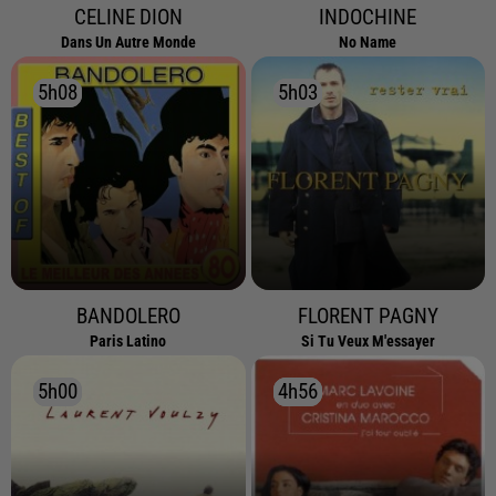
CELINE DION
INDOCHINE
Dans Un Autre Monde
No Name
5h08
5h08
5h03
5h03
BANDOLERO
FLORENT PAGNY
Paris Latino
Si Tu Veux M'essayer
5h00
5h00
4h56
4h56