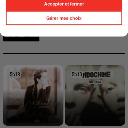
Accepter et fermer
INTERVIEW CHANTE FRANCE AVEC
VIANNEY
Gérer mes choix
5h13
5h13
5h10
5h10