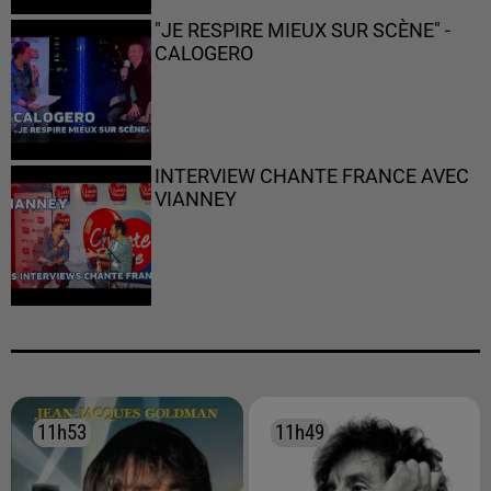
"JE RESPIRE MIEUX SUR SCÈNE" -
CALOGERO
INTERVIEW CHANTE FRANCE AVEC
VIANNEY
11h53
11h53
11h49
11h49