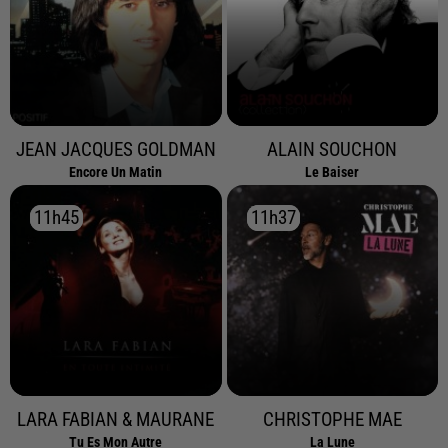
JEAN JACQUES GOLDMAN
ALAIN SOUCHON
Encore Un Matin
Le Baiser
11h45
11h45
11h37
11h37
LARA FABIAN & MAURANE
CHRISTOPHE MAE
Tu Es Mon Autre
La Lune