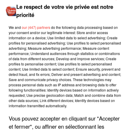
Le respect de votre vie privée est notre
priorité
We and
our (447) partners
do the following data processing based on
your consent and/or our legitimate interest: Store and/or access
information on a device; Use limited data to select advertising; Create
profiles for personalised advertising; Use profiles to select personalised
advertising; Measure advertising performance; Measure content
performance; Understand audiences through statistics or combinations
of data from different sources; Develop and improve services; Create
profiles to personalise content; Use profiles to select personalised
content; Use limited data to select content; Ensure security, prevent and
detect fraud, and fix errors; Deliver and present advertising and content;
Save and communicate privacy choices. These technologies may
process personal data such as IP address and browsing data to offer
following functionalities: Identify devices based on information actively
requested; Use precise geolocation data; Match and combine data from
other data sources; Link different devices; Identify devices based on
information transmitted automatically.
Vous pouvez accepter en cliquant sur "Accepter
et fermer", ou affiner en sélectionnant les
LES INTERVIEWS CHANTE
Voir plus