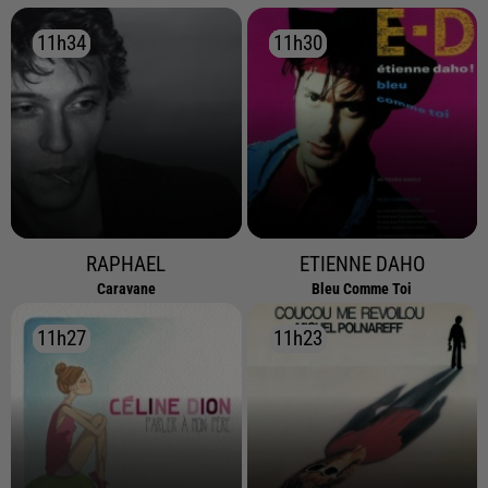
11h34
11h34
11h30
11h30
RAPHAEL
ETIENNE DAHO
Caravane
Bleu Comme Toi
11h27
11h27
11h23
11h23