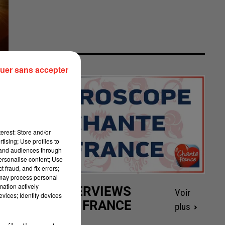
uer sans accepter
erest: Store and/or
tising; Use profiles to
tand audiences through
personalise content; Use
 fraud, and fix errors;
 may process personal
mation actively
LES INTERVIEWS
Voir
vices; Identify devices
CHANTE FRANCE
plus