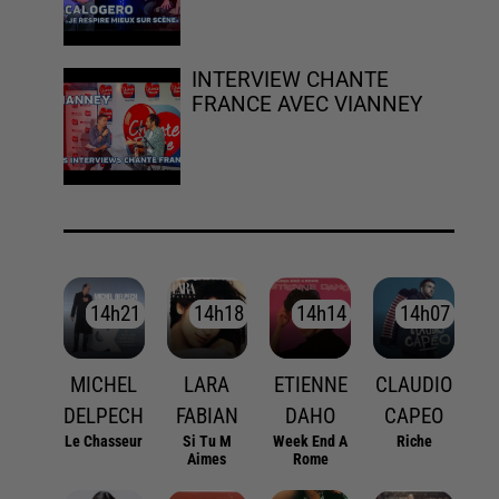
INTERVIEW CHANTE
FRANCE AVEC VIANNEY
14h21
14h21
14h18
14h18
14h14
14h14
14h07
14h07
MICHEL
LARA
ETIENNE
CLAUDIO
DELPECH
FABIAN
DAHO
CAPEO
Le Chasseur
Si Tu M
Week End A
Riche
Aimes
Rome