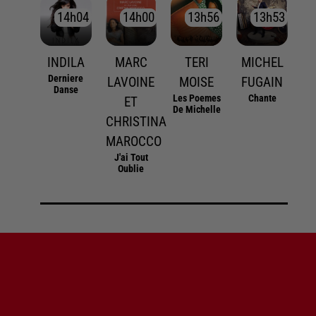
14h04
14h04
14h00
14h00
13h56
13h56
13h53
13h53
INDILA
MARC
TERI
MICHEL
Derniere
LAVOINE
MOISE
FUGAIN
Danse
Les Poemes
Chante
ET
De Michelle
CHRISTINA
MAROCCO
J'ai Tout
Oublie