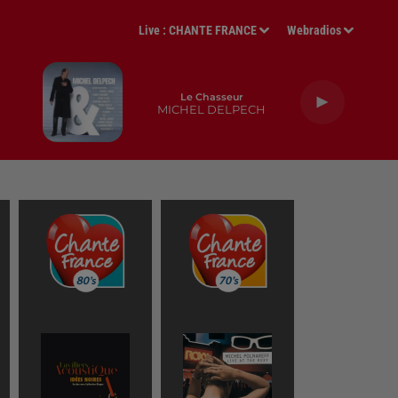
Live :
CHANTE FRANCE
Webradios
Le Chasseur
MICHEL DELPECH