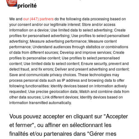
priorité
We and
our (447) partners
do the following data processing based on
your consent and/or our legitimate interest: Store and/or access
information on a device; Use limited data to select advertising; Create
profiles for personalised advertising; Use profiles to select personalised
advertising; Measure advertising performance; Measure content
performance; Understand audiences through statistics or combinations
of data from different sources; Develop and improve services; Create
profiles to personalise content; Use profiles to select personalised
content; Use limited data to select content; Ensure security, prevent and
detect fraud, and fix errors; Deliver and present advertising and content;
Save and communicate privacy choices. These technologies may
process personal data such as IP address and browsing data to offer
following functionalities: Identify devices based on information actively
requested; Use precise geolocation data; Match and combine data from
other data sources; Link different devices; Identify devices based on
information transmitted automatically.
LES INTERVIEWS CHANTE
Voir plus
Vous pouvez accepter en cliquant sur "Accepter
FRANCE
et fermer", ou affiner en sélectionnant les
finalités et/ou partenaires dans "Gérer mes
"JE SUIS À DISPOSITION DES