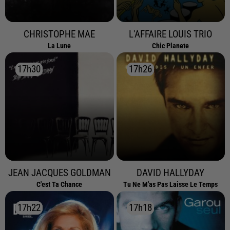
CHRISTOPHE MAE
L'AFFAIRE LOUIS TRIO
La Lune
Chic Planete
17h30
17h30
17h26
17h26
JEAN JACQUES GOLDMAN
DAVID HALLYDAY
C'est Ta Chance
Tu Ne M'as Pas Laisse Le Temps
17h22
17h22
17h18
17h18