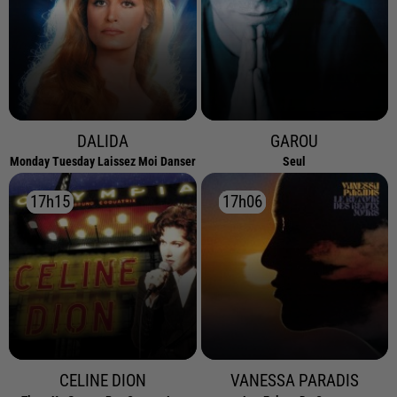
DALIDA
GAROU
Monday Tuesday Laissez Moi Danser
Seul
17h15
17h15
17h06
17h06
CELINE DION
VANESSA PARADIS