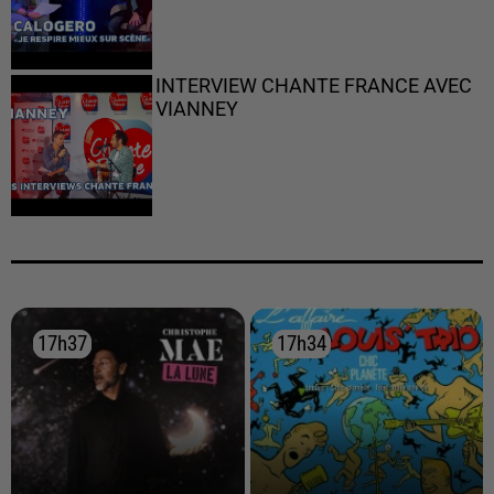
INTERVIEW CHANTE FRANCE AVEC
VIANNEY
17h37
17h37
17h34
17h34