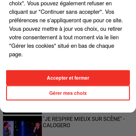
choix". Vous pouvez également refuser en
ENFOIRÉS"
cliquant sur "Continuer sans accepter". Vos
préférences ne s'appliqueront que pour ce site.
Vous pouvez mettre à jour vos choix, ou retirer
votre consentement à tout moment via le lien
"ON A TOUS LE TRAC"
"Gérer les cookies" situé en bas de chaque
page.
Accepter et fermer
"ON N'EST PAS DES PARENTS
PARFAITS"
Gérer mes choix
"JE RESPIRE MIEUX SUR SCÈNE" -
CALOGERO