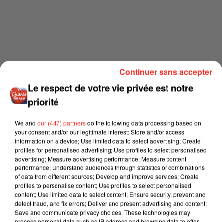
Continuer sans accepter
Le respect de votre vie privée est notre
priorité
We and
our (447) partners
do the following data processing based on
your consent and/or our legitimate interest: Store and/or access
information on a device; Use limited data to select advertising; Create
profiles for personalised advertising; Use profiles to select personalised
advertising; Measure advertising performance; Measure content
performance; Understand audiences through statistics or combinations
of data from different sources; Develop and improve services; Create
profiles to personalise content; Use profiles to select personalised
content; Use limited data to select content; Ensure security, prevent and
detect fraud, and fix errors; Deliver and present advertising and content;
Save and communicate privacy choices. These technologies may
process personal data such as IP address and browsing data to offer