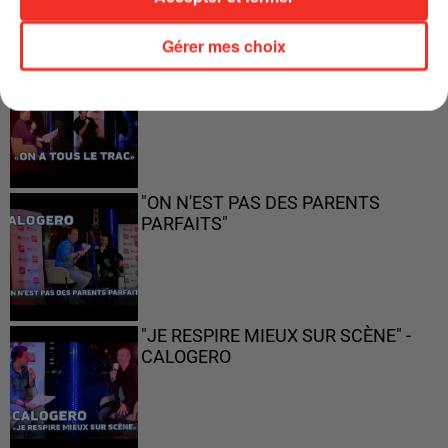
Gérer mes choix
"ON A TOUS LE TRAC"
"ON N'EST PAS DES PARENTS
PARFAITS"
"JE RESPIRE MIEUX SUR SCÈNE" -
CALOGERO