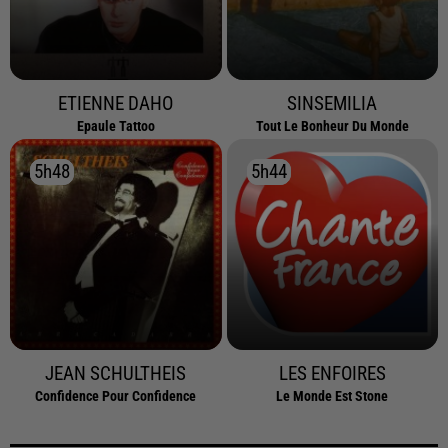
ETIENNE DAHO
SINSEMILIA
Epaule Tattoo
Tout Le Bonheur Du Monde
5h48
5h48
5h44
5h44
JEAN SCHULTHEIS
LES ENFOIRES
Confidence Pour Confidence
Le Monde Est Stone