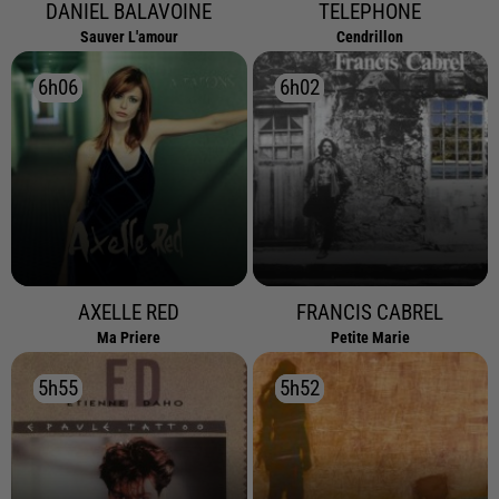
DANIEL BALAVOINE
TELEPHONE
Sauver L'amour
Cendrillon
6h06
6h06
6h02
6h02
AXELLE RED
FRANCIS CABREL
Ma Priere
Petite Marie
5h55
5h55
5h52
5h52