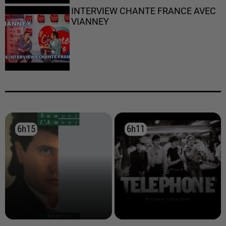
INTERVIEW CHANTE FRANCE AVEC
VIANNEY
6h15
6h15
6h11
6h11