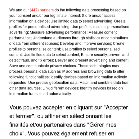
We and
our (447) partners
do the following data processing based on
your consent and/or our legitimate interest: Store and/or access
information on a device; Use limited data to select advertising; Create
profiles for personalised advertising; Use profiles to select personalised
advertising; Measure advertising performance; Measure content
performance; Understand audiences through statistics or combinations
of data from different sources; Develop and improve services; Create
profiles to personalise content; Use profiles to select personalised
content; Use limited data to select content; Ensure security, prevent and
detect fraud, and fix errors; Deliver and present advertising and content;
Save and communicate privacy choices. These technologies may
process personal data such as IP address and browsing data to offer
following functionalities: Identify devices based on information actively
requested; Use precise geolocation data; Match and combine data from
other data sources; Link different devices; Identify devices based on
LES INTERVIEWS CHANTE
Voir plus
information transmitted automatically.
FRANCE
Vous pouvez accepter en cliquant sur "Accepter
et fermer", ou affiner en sélectionnant les
"JE SUIS À DISPOSITION DES
finalités et/ou partenaires dans "Gérer mes
ENFOIRÉS"
choix". Vous pouvez également refuser en