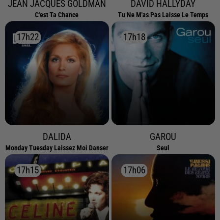
JEAN JACQUES GOLDMAN
DAVID HALLYDAY
C'est Ta Chance
Tu Ne M'as Pas Laisse Le Temps
17h22
17h22
17h18
17h18
DALIDA
GAROU
Monday Tuesday Laissez Moi Danser
Seul
17h15
17h15
17h06
17h06