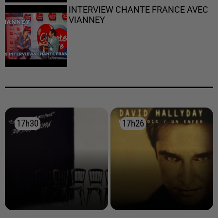
INTERVIEW CHANTE FRANCE AVEC
VIANNEY
17h30
17h30
17h26
17h26