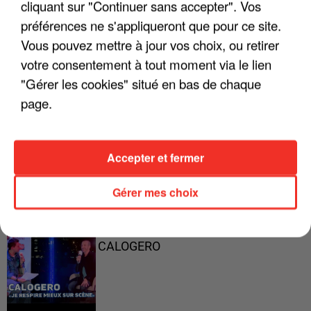
cliquant sur "Continuer sans accepter". Vos
préférences ne s'appliqueront que pour ce site.
Vous pouvez mettre à jour vos choix, ou retirer
"ON A TOUS LE TRAC"
votre consentement à tout moment via le lien
"Gérer les cookies" situé en bas de chaque
page.
"ON N'EST PAS DES PARENTS
PARFAITS"
Accepter et fermer
Gérer mes choix
"JE RESPIRE MIEUX SUR SCÈNE" -
CALOGERO