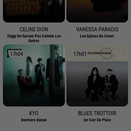
CELINE DION
VANESSA PARADIS
Ziggy Un Garcon Pas Comme Les
Les Epines Du Coeur
Autres
17h04
17h04
17h01
17h01
KYO
BLUES TROTTOIR
Derniere Danse
Un Soir De Pluie