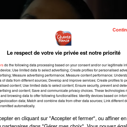
Contin
Le respect de votre vie privée est notre priorité
ers
do the following data processing based on your consent and/or our legitimate int
device; Use limited data to select advertising; Create profiles for personalised adver
vertising; Measure advertising performance; Measure content performance; Unders
ns of data from different sources; Develop and improve services; Create profiles to 
alised content; Use limited data to select content; Ensure security, prevent and detect
ertising and content; Save and communicate privacy choices. These technologies
and browsing data to offer following functionalities: Identify devices based on infor
eolocation data; Match and combine data from other data sources; Link different de
nsmitted automatically.
pter en cliquant sur "Accepter et fermer", ou affiner en
/ou partenaires dans "Gérer mes choix". Vous pouvez éga