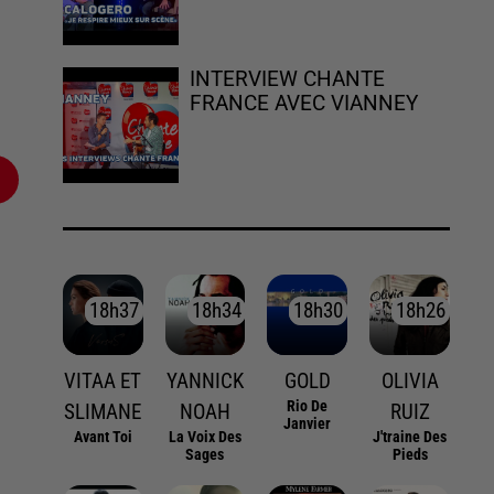
INTERVIEW CHANTE
FRANCE AVEC VIANNEY
18h37
18h37
18h34
18h34
18h30
18h30
18h26
18h26
VITAA ET
YANNICK
GOLD
OLIVIA
Rio De
SLIMANE
NOAH
RUIZ
Janvier
Avant Toi
La Voix Des
J'traine Des
Sages
Pieds