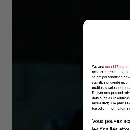
We and
our (447) partn
access information on a 
select personalised ad
statistics or combinatio
profiles to select person
Deliver and present adv
data such as IP address 
requested; Use precise g
based on information tra
Vous pouvez acce
les finalités et