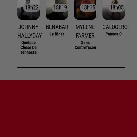
18h22
18h22
18h19
18h19
18h15
18h15
18h05
18h05
JOHNNY
BENABAR
MYLENE
CALOGERO
Le Diner
Pomme C
HALLYDAY
FARMER
Quelque
Sans
Chose De
Contrefacon
Tennesse