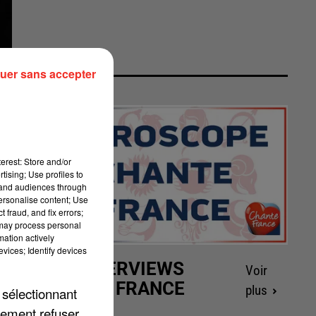
uer sans accepter
erest: Store and/or
tising; Use profiles to
tand audiences through
personalise content; Use
 fraud, and fix errors;
 may process personal
mation actively
vices; Identify devices
LES INTERVIEWS
Voir
CHANTE FRANCE
plus
 sélectionnant
lement refuser