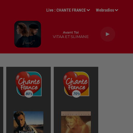
Live :
CHANTE FRANCE
Webradios
Avant Toi
VITAA ET SLIMANE