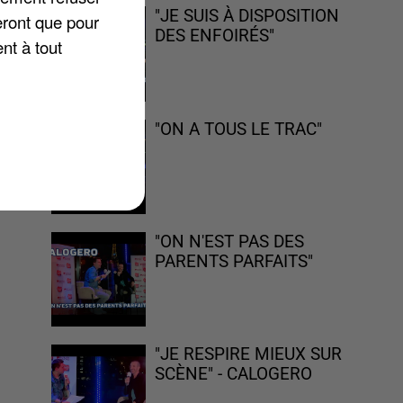
"JE SUIS À DISPOSITION
eront que pour
DES ENFOIRÉS"
nt à tout
ur
a
"ON A TOUS LE TRAC"
"ON N'EST PAS DES
PARENTS PARFAITS"
"JE RESPIRE MIEUX SUR
SCÈNE" - CALOGERO