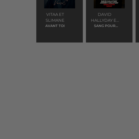
VITAA ET
DAVID
SLIMANE
HALLYDAY ET
AVANT TOI
SANG POUR
JOHNNY
SANG
HALLYDAY