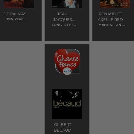
DE PALMAS
JEAN
RENAUD ET
J'EN REVE
JACQUES
AXELLE RED
ENCORE
LONG IS THE
GOLDMAN
MANHATTAN-
ROAD
KABOUL
(AMERICAIN)
GILBERT
BECAUD