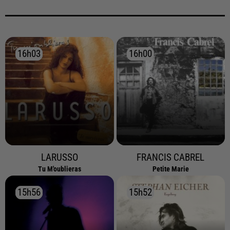
16h03
16h03
16h00
16h00
LARUSSO
FRANCIS CABREL
Tu M'oublieras
Petite Marie
15h56
15h56
15h52
15h52