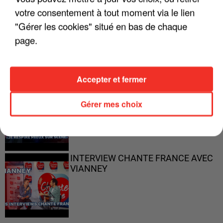
votre consentement à tout moment via le lien
"Gérer les cookies" situé en bas de chaque
"ON N'EST PAS DES PARENTS
PARFAITS"
page.
Accepter et fermer
"JE RESPIRE MIEUX SUR SCÈNE" -
CALOGERO
Gérer mes choix
INTERVIEW CHANTE FRANCE AVEC
VIANNEY