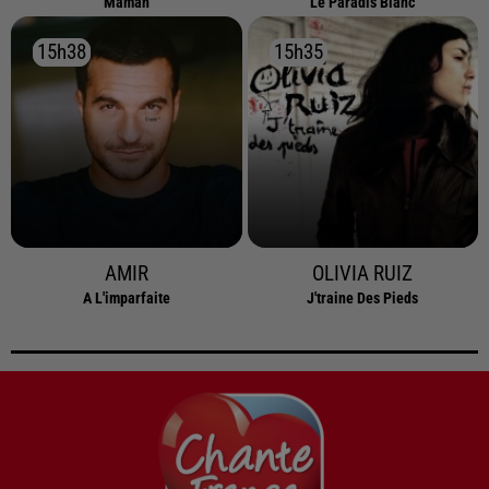
Maman
Le Paradis Blanc
15h38
15h38
15h35
15h35
AMIR
OLIVIA RUIZ
A L'imparfaite
J'traine Des Pieds