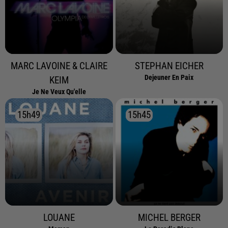
MARC LAVOINE & CLAIRE
STEPHAN EICHER
Dejeuner En Paix
KEIM
Je Ne Veux Qu'elle
15h49
15h49
15h45
15h45
LOUANE
MICHEL BERGER