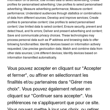
profiles for personalised advertising; Use profiles to select personalised
advertising; Measure advertising performance; Measure content
performance; Understand audiences through statistics or combinations
of data from different sources; Develop and improve services; Create
profiles to personalise content; Use profiles to select personalised
content; Use limited data to select content; Ensure security, prevent and
detect fraud, and fix errors; Deliver and present advertising and content;
Save and communicate privacy choices. These technologies may
LES INTERVIEWS CHANTE
Voir plus
process personal data such as IP address and browsing data to offer
FRANCE
following functionalities: Identify devices based on information actively
requested; Use precise geolocation data; Match and combine data from
other data sources; Link different devices; Identify devices based on
"JE SUIS À DISPOSITION DES
information transmitted automatically.
ENFOIRÉS"
Vous pouvez accepter en cliquant sur "Accepter
et fermer", ou affiner en sélectionnant les
finalités et/ou partenaires dans "Gérer mes
choix". Vous pouvez également refuser en
"ON A TOUS LE TRAC"
cliquant sur "Continuer sans accepter". Vos
préférences ne s'appliqueront que pour ce site.
Vous pouvez mettre à jour vos choix, ou retirer