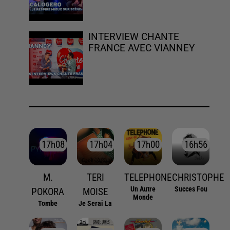
INTERVIEW CHANTE
FRANCE AVEC VIANNEY
17h08
17h08
17h04
17h04
17h00
17h00
16h56
16h56
M.
TERI
TELEPHONE
CHRISTOPHE
Un Autre
Succes Fou
POKORA
MOISE
Monde
Tombe
Je Serai La