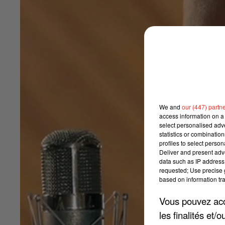
We and
our (447) partn
access information on a 
select personalised ad
statistics or combinatio
profiles to select person
Deliver and present adv
data such as IP address 
requested; Use precise g
based on information tra
Vous pouvez acce
les finalités et