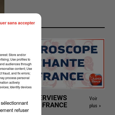
uer sans accepter
erest: Store and/or
tising; Use profiles to
tand audiences through
personalise content; Use
 fraud, and fix errors;
 may process personal
mation actively
vices; Identify devices
LES INTERVIEWS
Voir
 sélectionnant
CHANTE FRANCE
plus
lement refuser