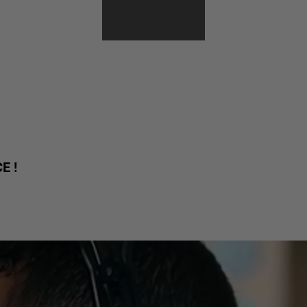
PEUX T'EN ALLER
E !