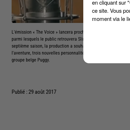
en cliquant sur 
ce site. Vous po
moment via le li
L'émission « The Voice » lancera prochainement sa septième édi
parmi lesquels le public retrouvera Slimane, grand gagnant du 
septième saison, la production a souhaité faire place au renouv
l'aventure, trois nouvelles personnalités vont s'installer dans 
groupe belge Puggy.
Publié : 29 août 2017