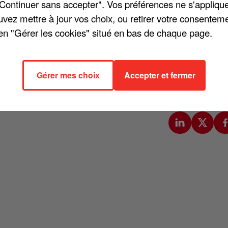
"Continuer sans accepter". Vos préférences ne s'appliqu
uvez mettre à jour vos choix, ou retirer votre consenteme
en "Gérer les cookies" situé en bas de chaque page.
tion en Belgique. La RTBF vient d'officialiser le nom de quatre coac
télé-crochet en France en 2016, et la chanteuse Vitaa. Pour sa
Gérer mes choix
Accepter et fermer
eau. Si BJ Scott, coach historique, sera encore et toujours de
les célèbres fauteuils rouge. Le quatrième juré sera Matthew Irons, du