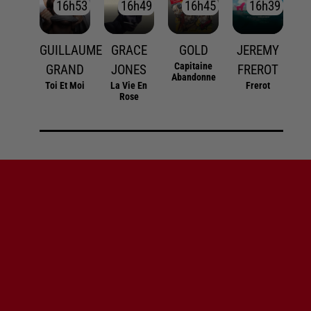
16h53
16h53
16h49
16h49
16h45
16h45
16h39
16h39
GUILLAUME
GRACE
GOLD
JEREMY
Capitaine
GRAND
JONES
FREROT
Abandonne
Toi Et Moi
La Vie En
Frerot
Rose