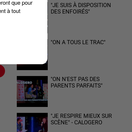
eront que pour
"JE SUIS À DISPOSITION
nt à tout
DES ENFOIRÉS"
hs,
"ON A TOUS LE TRAC"
"ON N'EST PAS DES
PARENTS PARFAITS"
"JE RESPIRE MIEUX SUR
SCÈNE" - CALOGERO