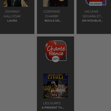
JOHNNY
CORYNNE
HELENE
HALLYDAY
CHARBY
SEGARA ET
LAURA
BOULE DE
ON N'OUBLIE
LAURA
FLIPPER
JAMAIS RIEN
PAUSINI
LES SURFS
A PRESENT TU