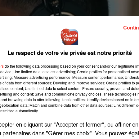
Contin
Le respect de votre vie privée est notre priorité
ers
do the following data processing based on your consent and/or our legitimate int
device; Use limited data to select advertising; Create profiles for personalised adver
vertising; Measure advertising performance; Measure content performance; Unders
ns of data from different sources; Develop and improve services; Create profiles to 
alised content; Use limited data to select content; Ensure security, prevent and detect
ertising and content; Save and communicate privacy choices. These technologies
and browsing data to offer following functionalities: Identify devices based on infor
eolocation data; Match and combine data from other data sources; Link different de
nsmitted automatically.
pter en cliquant sur "Accepter et fermer", ou affiner en
/ou partenaires dans "Gérer mes choix". Vous pouvez éga