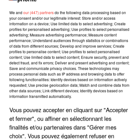
We and
our (447) partners
do the following data processing based on
your consent and/or our legitimate interest: Store and/or access
information on a device; Use limited data to select advertising; Create
profiles for personalised advertising; Use profiles to select personalised
advertising; Measure advertising performance; Measure content
performance; Understand audiences through statistics or combinations
of data from different sources; Develop and improve services; Create
profiles to personalise content; Use profiles to select personalised
content; Use limited data to select content; Ensure security, prevent and
detect fraud, and fix errors; Deliver and present advertising and content;
Save and communicate privacy choices. These technologies may
process personal data such as IP address and browsing data to offer
following functionalities: Identify devices based on information actively
requested; Use precise geolocation data; Match and combine data from
other data sources; Link different devices; Identify devices based on
LES INTERVIEWS CHANTE
Voir plus
information transmitted automatically.
FRANCE
Vous pouvez accepter en cliquant sur "Accepter
et fermer", ou affiner en sélectionnant les
"JE SUIS À DISPOSITION DES
finalités et/ou partenaires dans "Gérer mes
ENFOIRÉS"
choix". Vous pouvez également refuser en