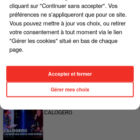
cliquant sur "Continuer sans accepter". Vos
préférences ne s'appliqueront que pour ce site.
Vous pouvez mettre à jour vos choix, ou retirer
"ON A TOUS LE TRAC"
votre consentement à tout moment via le lien
"Gérer les cookies" situé en bas de chaque
page.
"ON N'EST PAS DES PARENTS
PARFAITS"
Accepter et fermer
Gérer mes choix
"JE RESPIRE MIEUX SUR SCÈNE" -
CALOGERO