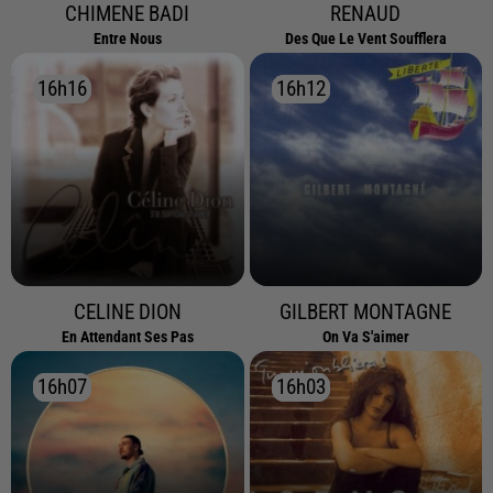
CHIMENE BADI
RENAUD
Entre Nous
Des Que Le Vent Soufflera
16h16
16h16
16h12
16h12
CELINE DION
GILBERT MONTAGNE
En Attendant Ses Pas
On Va S'aimer
16h07
16h07
16h03
16h03