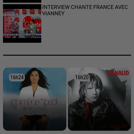
INTERVIEW CHANTE FRANCE AVEC
VIANNEY
16h24
16h24
16h20
16h20