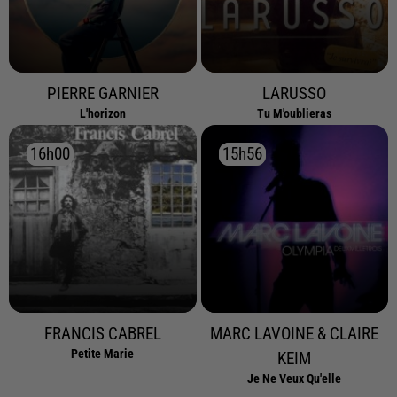
PIERRE GARNIER
LARUSSO
L'horizon
Tu M'oublieras
16h00
16h00
15h56
15h56
FRANCIS CABREL
MARC LAVOINE & CLAIRE
Petite Marie
KEIM
Je Ne Veux Qu'elle