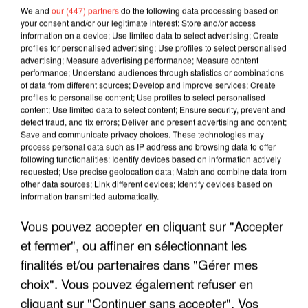
We and
our (447) partners
do the following data processing based on
your consent and/or our legitimate interest: Store and/or access
information on a device; Use limited data to select advertising; Create
profiles for personalised advertising; Use profiles to select personalised
advertising; Measure advertising performance; Measure content
performance; Understand audiences through statistics or combinations
of data from different sources; Develop and improve services; Create
profiles to personalise content; Use profiles to select personalised
content; Use limited data to select content; Ensure security, prevent and
detect fraud, and fix errors; Deliver and present advertising and content;
Save and communicate privacy choices. These technologies may
process personal data such as IP address and browsing data to offer
following functionalities: Identify devices based on information actively
requested; Use precise geolocation data; Match and combine data from
LES INTERVIEWS CHANTE
Voir plus
other data sources; Link different devices; Identify devices based on
FRANCE
information transmitted automatically.
Vous pouvez accepter en cliquant sur "Accepter
"JE SUIS À DISPOSITION DES
et fermer", ou affiner en sélectionnant les
ENFOIRÉS"
finalités et/ou partenaires dans "Gérer mes
choix". Vous pouvez également refuser en
cliquant sur "Continuer sans accepter". Vos