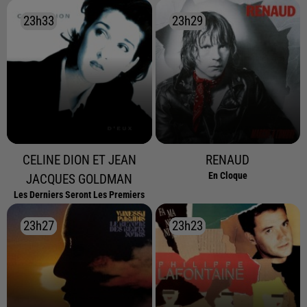
23h33
23h33
23h29
23h29
CELINE DION ET JEAN
RENAUD
En Cloque
JACQUES GOLDMAN
Les Derniers Seront Les Premiers
23h27
23h27
23h23
23h23