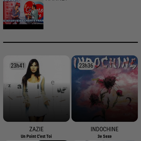
23h41
23h41
23h36
23h36
ZAZIE
INDOCHINE
Un Point C'est Toi
3e Sexe