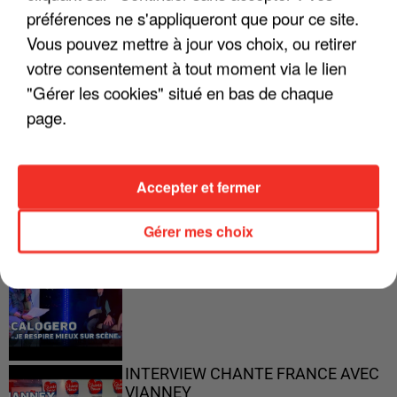
préférences ne s'appliqueront que pour ce site.
"ON A TOUS LE TRAC"
Vous pouvez mettre à jour vos choix, ou retirer
votre consentement à tout moment via le lien
"Gérer les cookies" situé en bas de chaque
page.
"ON N'EST PAS DES PARENTS
PARFAITS"
Accepter et fermer
Gérer mes choix
"JE RESPIRE MIEUX SUR SCÈNE" -
CALOGERO
INTERVIEW CHANTE FRANCE AVEC
VIANNEY