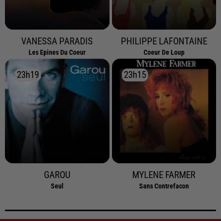
VANESSA PARADIS
PHILIPPE LAFONTAINE
Les Epines Du Coeur
Coeur De Loup
23h19
23h19
23h15
23h15
GAROU
MYLENE FARMER
Seul
Sans Contrefacon