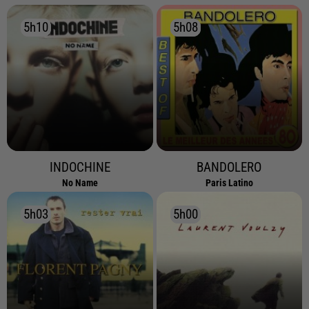
5h10
5h10
5h08
5h08
INDOCHINE
BANDOLERO
No Name
Paris Latino
5h03
5h03
5h00
5h00