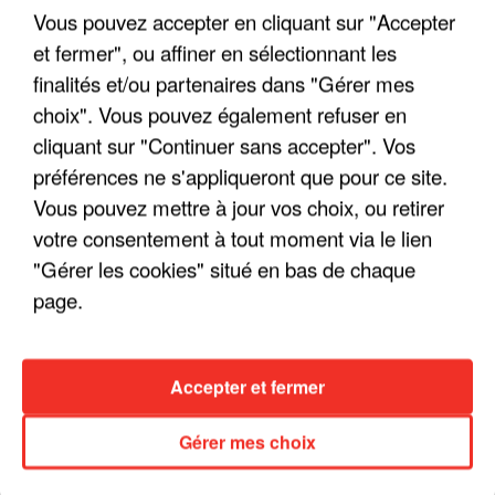
Vous pouvez accepter en cliquant sur "Accepter
et fermer", ou affiner en sélectionnant les
finalités et/ou partenaires dans "Gérer mes
LES INTERVIEWS CHANTE
Voir plus
choix". Vous pouvez également refuser en
FRANCE
cliquant sur "Continuer sans accepter". Vos
préférences ne s'appliqueront que pour ce site.
"JE SUIS À DISPOSITION DES
Vous pouvez mettre à jour vos choix, ou retirer
ENFOIRÉS"
votre consentement à tout moment via le lien
"Gérer les cookies" situé en bas de chaque
page.
"ON A TOUS LE TRAC"
Accepter et fermer
Gérer mes choix
"ON N'EST PAS DES PARENTS