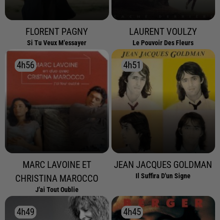
FLORENT PAGNY
LAURENT VOULZY
Si Tu Veux M'essayer
Le Pouvoir Des Fleurs
4h56
4h56
4h51
4h51
MARC LAVOINE ET
JEAN JACQUES GOLDMAN
Il Suffira D'un Signe
CHRISTINA MAROCCO
J'ai Tout Oublie
4h49
4h49
4h45
4h45