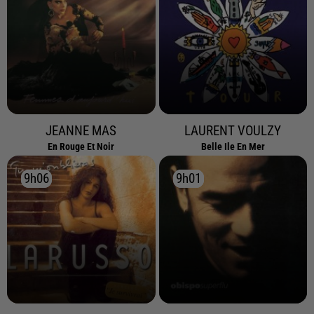
JEANNE MAS
LAURENT VOULZY
En Rouge Et Noir
Belle Ile En Mer
9h06
9h06
9h01
9h01