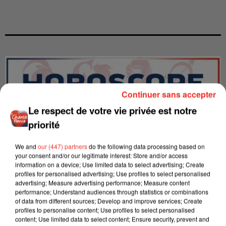
Continuer sans accepter
Le respect de votre vie privée est notre
priorité
We and
our (447) partners
do the following data processing based on
your consent and/or our legitimate interest: Store and/or access
information on a device; Use limited data to select advertising; Create
profiles for personalised advertising; Use profiles to select personalised
advertising; Measure advertising performance; Measure content
performance; Understand audiences through statistics or combinations
LES INTERVIEWS CHANTE
Voir plus
of data from different sources; Develop and improve services; Create
FRANCE
profiles to personalise content; Use profiles to select personalised
content; Use limited data to select content; Ensure security, prevent and