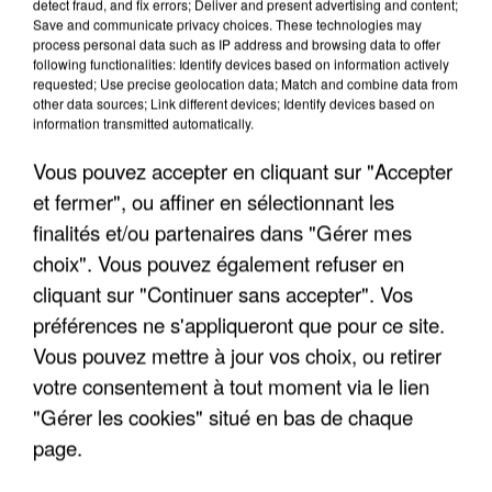
detect fraud, and fix errors; Deliver and present advertising and content;
"JE SUIS À DISPOSITION DES
Save and communicate privacy choices. These technologies may
ENFOIRÉS"
process personal data such as IP address and browsing data to offer
following functionalities: Identify devices based on information actively
requested; Use precise geolocation data; Match and combine data from
other data sources; Link different devices; Identify devices based on
information transmitted automatically.
Vous pouvez accepter en cliquant sur "Accepter
"ON A TOUS LE TRAC"
et fermer", ou affiner en sélectionnant les
finalités et/ou partenaires dans "Gérer mes
choix". Vous pouvez également refuser en
cliquant sur "Continuer sans accepter". Vos
"ON N'EST PAS DES PARENTS
préférences ne s'appliqueront que pour ce site.
PARFAITS"
Vous pouvez mettre à jour vos choix, ou retirer
votre consentement à tout moment via le lien
"Gérer les cookies" situé en bas de chaque
page.
"JE RESPIRE MIEUX SUR SCÈNE" -
CALOGERO