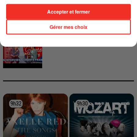
Accepter et fermer
Gérer mes choix
INTERVIEW CHANTE FRANCE AVEC
VIANNEY
9h32
9h32
9h30
9h30