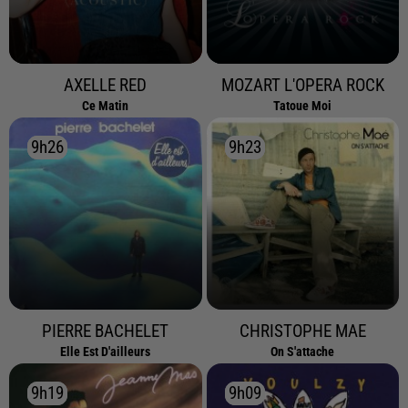
AXELLE RED
MOZART L'OPERA ROCK
Ce Matin
Tatoue Moi
9h26
9h26
9h23
9h23
PIERRE BACHELET
CHRISTOPHE MAE
Elle Est D'ailleurs
On S'attache
9h19
9h19
9h09
9h09