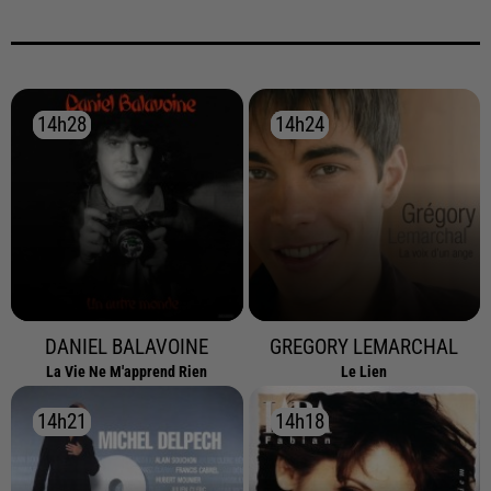
14h28
14h28
14h24
14h24
DANIEL BALAVOINE
GREGORY LEMARCHAL
La Vie Ne M'apprend Rien
Le Lien
14h21
14h21
14h18
14h18