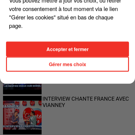
Vous pouvez mettre à jour vos choix, ou retirer
votre consentement à tout moment via le lien
"Gérer les cookies" situé en bas de chaque
"ON N'EST PAS DES PARENTS
page.
PARFAITS"
Accepter et fermer
"JE RESPIRE MIEUX SUR SCÈNE" -
Gérer mes choix
CALOGERO
INTERVIEW CHANTE FRANCE AVEC
VIANNEY