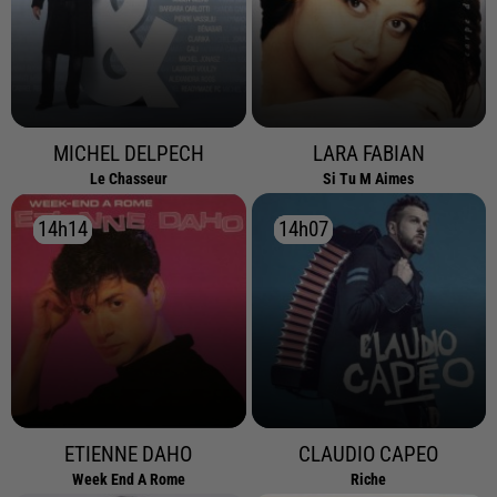
MICHEL DELPECH
LARA FABIAN
Le Chasseur
Si Tu M Aimes
14h14
14h14
14h07
14h07
ETIENNE DAHO
CLAUDIO CAPEO
Week End A Rome
Riche