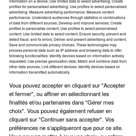
information on a device; Use limited data to select advertising; Create
profiles for personalised advertising; Use profiles to select personalised
advertising; Measure advertising performance; Measure content
performance; Understand audiences through statistics or combinations
of data from different sources; Develop and improve services; Create
profiles to personalise content; Use profiles to select personalised
content; Use limited data to select content; Ensure security, prevent and
detect fraud, and fix errors; Deliver and present advertising and content;
Save and communicate privacy choices. These technologies may
LES INTERVIEWS CHANTE
Voir plus
process personal data such as IP address and browsing data to offer
FRANCE
following functionalities: Identify devices based on information actively
requested; Use precise geolocation data; Match and combine data from
other data sources; Link different devices; Identify devices based on
information transmitted automatically.
"JE SUIS À DISPOSITION DES
ENFOIRÉS"
Vous pouvez accepter en cliquant sur "Accepter
et fermer", ou affiner en sélectionnant les
finalités et/ou partenaires dans "Gérer mes
choix". Vous pouvez également refuser en
"ON A TOUS LE TRAC"
cliquant sur "Continuer sans accepter". Vos
préférences ne s'appliqueront que pour ce site.