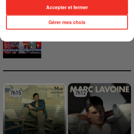
Accepter et fermer
Gérer mes choix
INTERVIEW CHANTE FRANCE AVEC
VIANNEY
7h15
7h15
7h12
7h12