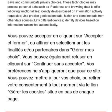
Save and communicate privacy choices. These technologies may
ENFOIRÉS"
process personal data such as IP address and browsing data to offer
following functionalities: Identify devices based on information actively
requested; Use precise geolocation data; Match and combine data from
other data sources; Link different devices; Identify devices based on
information transmitted automatically.
"ON A TOUS LE TRAC"
Vous pouvez accepter en cliquant sur "Accepter
et fermer", ou affiner en sélectionnant les
finalités et/ou partenaires dans "Gérer mes
choix". Vous pouvez également refuser en
cliquant sur "Continuer sans accepter". Vos
"ON N'EST PAS DES PARENTS
préférences ne s'appliqueront que pour ce site.
PARFAITS"
Vous pouvez mettre à jour vos choix, ou retirer
votre consentement à tout moment via le lien
"Gérer les cookies" situé en bas de chaque
page.
"JE RESPIRE MIEUX SUR SCÈNE" -
CALOGERO