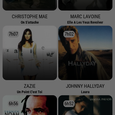
CHRISTOPHE MAE
MARC LAVOINE
On S'attache
Elle A Les Yeux Revolver
7h07
7h07
7h02
7h02
ZAZIE
JOHNNY HALLYDAY
Un Point C'est Toi
Laura
6h56
6h56
6h52
6h52