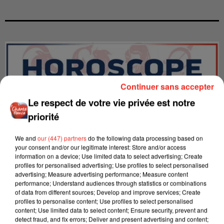
Continuer sans accepter
Le respect de votre vie privée est notre
priorité
We and
our (447) partners
do the following data processing based on
your consent and/or our legitimate interest: Store and/or access
information on a device; Use limited data to select advertising; Create
profiles for personalised advertising; Use profiles to select personalised
advertising; Measure advertising performance; Measure content
LES INTERVIEWS CHANTE
Voir plus
performance; Understand audiences through statistics or combinations
FRANCE
of data from different sources; Develop and improve services; Create
profiles to personalise content; Use profiles to select personalised
content; Use limited data to select content; Ensure security, prevent and
detect fraud, and fix errors; Deliver and present advertising and content;
"JE SUIS À DISPOSITION DES