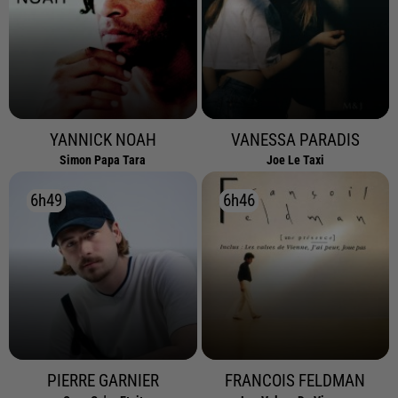
YANNICK NOAH
VANESSA PARADIS
Simon Papa Tara
Joe Le Taxi
6h49
6h49
6h46
6h46
PIERRE GARNIER
FRANCOIS FELDMAN