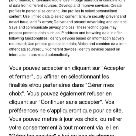
of data from different sources; Develop and improve services; Create
profiles to personalise content; Use profiles to select personalised
LES INTERVIEWS CHANTE
content; Use limited data to select content; Ensure security, prevent and
Voir plus
detect fraud, and fix errors; Deliver and present advertising and content;
FRANCE
Save and communicate privacy choices. These technologies may
process personal data such as IP address and browsing data to offer
following functionalities: Identify devices based on information actively
"JE SUIS À DISPOSITION DES
requested; Use precise geolocation data; Match and combine data from
ENFOIRÉS"
other data sources; Link different devices; Identify devices based on
information transmitted automatically.
Vous pouvez accepter en cliquant sur "Accepter
et fermer", ou affiner en sélectionnant les
"ON A TOUS LE TRAC"
finalités et/ou partenaires dans "Gérer mes
choix". Vous pouvez également refuser en
cliquant sur "Continuer sans accepter". Vos
préférences ne s'appliqueront que pour ce site.
Vous pouvez mettre à jour vos choix, ou retirer
"ON N'EST PAS DES PARENTS
votre consentement à tout moment via le lien
PARFAITS"
"Gérer les cookies" situé en bas de chaque