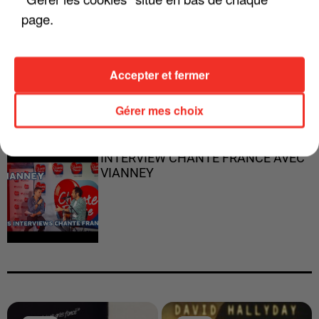
page.
"JE RESPIRE MIEUX SUR SCÈNE" -
Accepter et fermer
CALOGERO
Gérer mes choix
INTERVIEW CHANTE FRANCE AVEC
VIANNEY