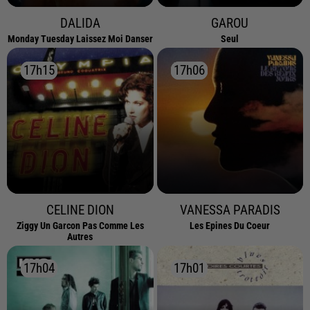
DALIDA
GAROU
Monday Tuesday Laissez Moi Danser
Seul
17h15
17h15
17h06
17h06
CELINE DION
VANESSA PARADIS
Ziggy Un Garcon Pas Comme Les
Les Epines Du Coeur
Autres
17h04
17h04
17h01
17h01