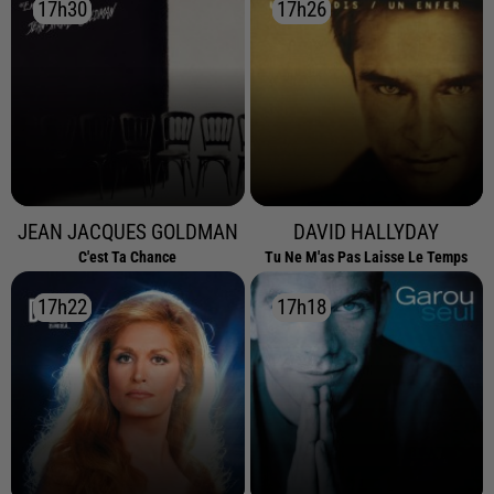
17h30
17h30
17h26
17h26
JEAN JACQUES GOLDMAN
DAVID HALLYDAY
C'est Ta Chance
Tu Ne M'as Pas Laisse Le Temps
17h22
17h22
17h18
17h18