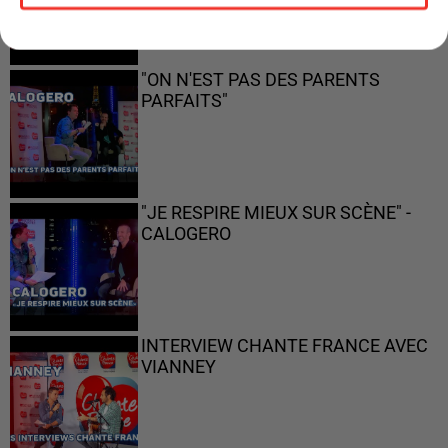
"ON N'EST PAS DES PARENTS
PARFAITS"
"JE RESPIRE MIEUX SUR SCÈNE" -
CALOGERO
INTERVIEW CHANTE FRANCE AVEC
VIANNEY