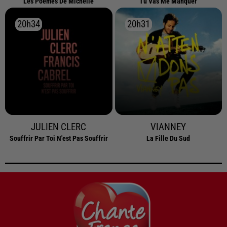
Les Poemes De Michelle
Tu Vas Me Manquer
20h34
20h34
20h31
20h31
JULIEN CLERC
VIANNEY
Souffrir Par Toi N'est Pas Souffrir
La Fille Du Sud