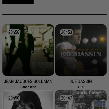
20h56
20h56
20h53
20h53
JEAN JACQUES GOLDMAN
JOE DASSIN
Bonne Idee
A Toi
20h50
20h50
20h47
20h47