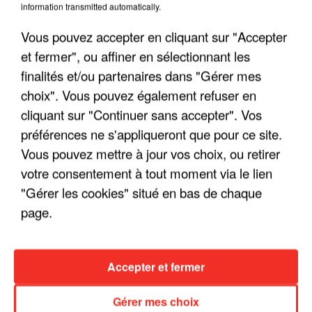
information transmitted automatically.
Vous pouvez accepter en cliquant sur "Accepter
et fermer", ou affiner en sélectionnant les
finalités et/ou partenaires dans "Gérer mes
choix". Vous pouvez également refuser en
cliquant sur "Continuer sans accepter". Vos
LES INTERVIEWS CHANTE
Voir plus
préférences ne s'appliqueront que pour ce site.
FRANCE
Vous pouvez mettre à jour vos choix, ou retirer
votre consentement à tout moment via le lien
"JE SUIS À DISPOSITION DES
"Gérer les cookies" situé en bas de chaque
ENFOIRÉS"
page.
Accepter et fermer
"ON A TOUS LE TRAC"
Gérer mes choix