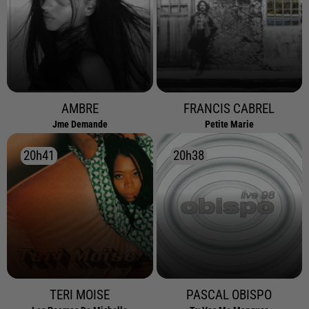
AMBRE
FRANCIS CABREL
Jme Demande
Petite Marie
20h41
20h41
20h38
20h38
TERI MOISE
PASCAL OBISPO