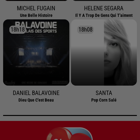
MICHEL FUGAIN
HELENE SEGARA
Une Belle Histoire
Il Y A Trop De Gens Qui T'aiment
18h18
18h18
18h08
18h08
DANIEL BALAVOINE
SANTA
Dieu Que C'est Beau
Pop Corn Salé