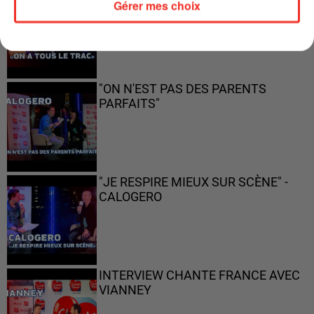
Gérer mes choix
"ON N'EST PAS DES PARENTS
PARFAITS"
"JE RESPIRE MIEUX SUR SCÈNE" -
CALOGERO
INTERVIEW CHANTE FRANCE AVEC
VIANNEY