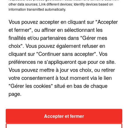
other data sources; Link different devices; Identify devices based on
information transmitted automatically.
Vous pouvez accepter en cliquant sur "Accepter
et fermer", ou affiner en sélectionnant les
finalités et/ou partenaires dans "Gérer mes
choix". Vous pouvez également refuser en
cliquant sur "Continuer sans accepter". Vos
préférences ne s'appliqueront que pour ce site.
LES INTERVIEWS CHANTE
Voir plus
Vous pouvez mettre à jour vos choix, ou retirer
FRANCE
votre consentement à tout moment via le lien
"Gérer les cookies" situé en bas de chaque
"JE SUIS À DISPOSITION DES
page.
ENFOIRÉS"
Accepter et fermer
"ON A TOUS LE TRAC"