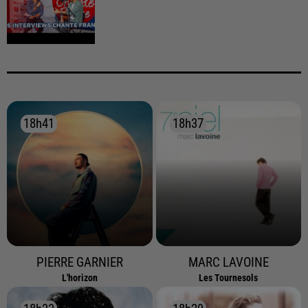
18h41
18h41
18h37
18h37
PIERRE GARNIER
MARC LAVOINE
L'horizon
Les Tournesols