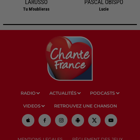
LARUSSO
PASCAL OBISPO
Tu M'oublieras
Lucie
RADIO
ACTUALITÉS
PODCASTS
VIDEOS
RETROUVEZ UNE CHANSON
MENTIONS LEGALES
RÈGLEMENT DES JEUX