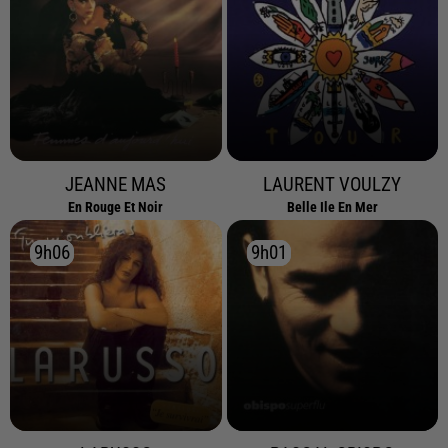
JEANNE MAS
LAURENT VOULZY
En Rouge Et Noir
Belle Ile En Mer
9h06
9h06
9h01
9h01