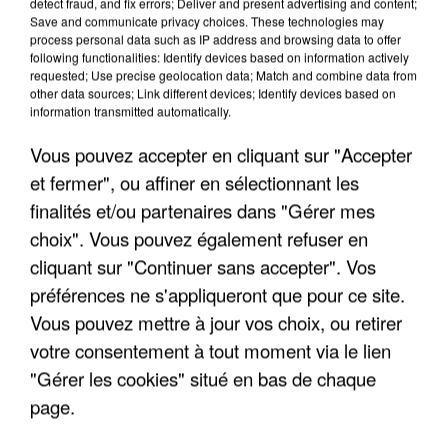
detect fraud, and fix errors; Deliver and present advertising and content;
"JE SUIS À DISPOSITION DES
Save and communicate privacy choices. These technologies may
ENFOIRÉS"
process personal data such as IP address and browsing data to offer
following functionalities: Identify devices based on information actively
requested; Use precise geolocation data; Match and combine data from
other data sources; Link different devices; Identify devices based on
information transmitted automatically.
Vous pouvez accepter en cliquant sur "Accepter
"ON A TOUS LE TRAC"
et fermer", ou affiner en sélectionnant les
finalités et/ou partenaires dans "Gérer mes
choix". Vous pouvez également refuser en
cliquant sur "Continuer sans accepter". Vos
"ON N'EST PAS DES PARENTS
préférences ne s'appliqueront que pour ce site.
PARFAITS"
Vous pouvez mettre à jour vos choix, ou retirer
votre consentement à tout moment via le lien
"Gérer les cookies" situé en bas de chaque
page.
"JE RESPIRE MIEUX SUR SCÈNE" -
CALOGERO