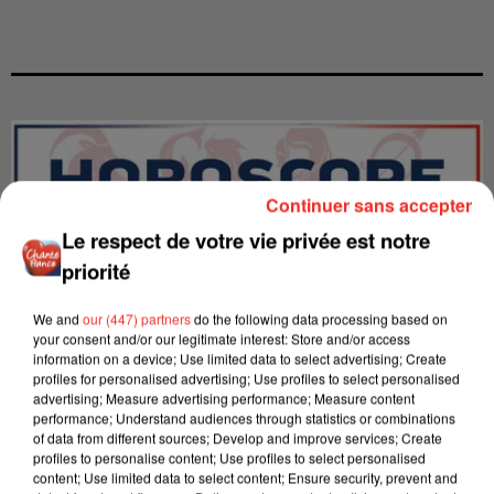
Continuer sans accepter
Le respect de votre vie privée est notre
priorité
We and
our (447) partners
do the following data processing based on
your consent and/or our legitimate interest: Store and/or access
information on a device; Use limited data to select advertising; Create
profiles for personalised advertising; Use profiles to select personalised
advertising; Measure advertising performance; Measure content
performance; Understand audiences through statistics or combinations
LES INTERVIEWS CHANTE
Voir plus
of data from different sources; Develop and improve services; Create
FRANCE
profiles to personalise content; Use profiles to select personalised
content; Use limited data to select content; Ensure security, prevent and