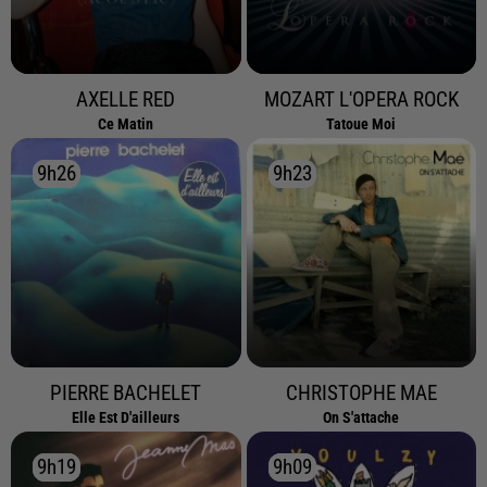
AXELLE RED
MOZART L'OPERA ROCK
Ce Matin
Tatoue Moi
9h26
9h26
9h23
9h23
PIERRE BACHELET
CHRISTOPHE MAE
Elle Est D'ailleurs
On S'attache
9h19
9h19
9h09
9h09