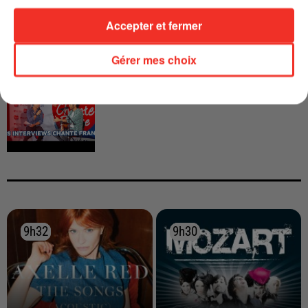
Accepter et fermer
Gérer mes choix
INTERVIEW CHANTE FRANCE AVEC
VIANNEY
9h32
9h32
9h30
9h30