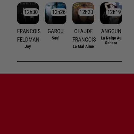
12h30
12h30
12h26
12h26
12h23
12h23
12h19
12h19
FRANCOIS
GAROU
CLAUDE
ANGGUN
Seul
La Neige Au
FELDMAN
FRANCOIS
Sahara
Joy
Le Mal Aime