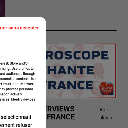
uer sans accepter
erest: Store and/or
tising; Use profiles to
tand audiences through
personalise content; Use
 fraud, and fix errors;
 may process personal
mation actively
vices; Identify devices
LES INTERVIEWS
Voir
CHANTE FRANCE
 sélectionnant
plus
lement refuser