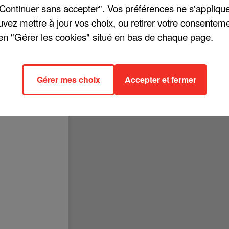
"Continuer sans accepter". Vos préférences ne s'appliqu
uvez mettre à jour vos choix, ou retirer votre consenteme
en "Gérer les cookies" situé en bas de chaque page.
 18 heures qu'Hélène Ségara dévoilera son tout dernier clip. Il s'agit 
 son album le plus récent, « Karma ». Pour faire patienter ses fans, la
Gérer mes choix
Accepter et fermer
age du clip. Regardez !