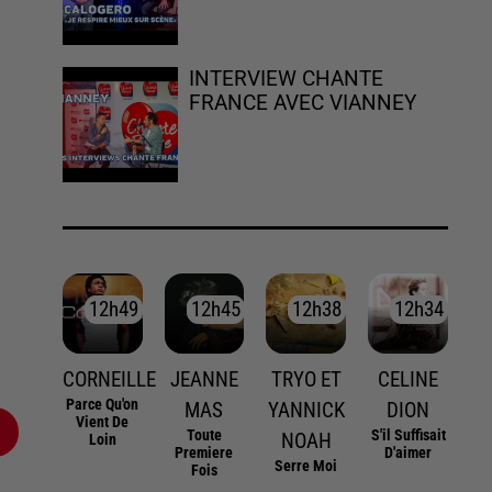
INTERVIEW CHANTE
FRANCE AVEC VIANNEY
12h49
12h49
12h45
12h45
12h38
12h38
12h34
12h34
CORNEILLE
JEANNE
TRYO ET
CELINE
Parce Qu'on
MAS
YANNICK
DION
Vient De
Toute
S'il Suffisait
NOAH
Loin
Premiere
D'aimer
Serre Moi
Fois