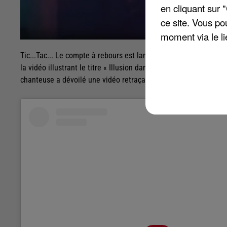
en cliquant sur 
ce site. Vous po
moment via le li
Tic...Tac... Le compte à rebours est lancé. C'est ce mardi soir à
la vidéo illustrant le titre « Illusion dans le système », tiré de
chanteuse a dévoilé une vidéo retraçant les coulisses du tourn