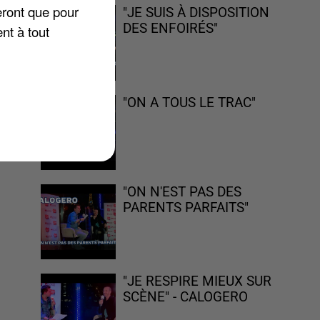
eront que pour
"JE SUIS À DISPOSITION
DES ENFOIRÉS"
nt à tout
de
"ON A TOUS LE TRAC"
"ON N'EST PAS DES
PARENTS PARFAITS"
"JE RESPIRE MIEUX SUR
SCÈNE" - CALOGERO