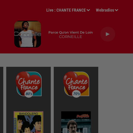
Live :
CHANTE FRANCE
Webradios
Parce Qu'on Vient De Loin
CORNEILLE