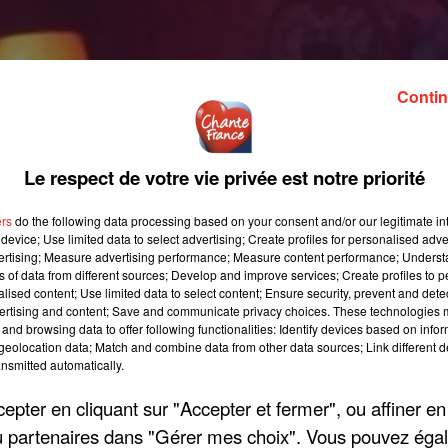
Contin
Le respect de votre vie privée est notre priorité
ers
do the following data processing based on your consent and/or our legitimate int
device; Use limited data to select advertising; Create profiles for personalised adver
vertising; Measure advertising performance; Measure content performance; Unders
ns of data from different sources; Develop and improve services; Create profiles to 
alised content; Use limited data to select content; Ensure security, prevent and detect
ertising and content; Save and communicate privacy choices. These technologies
and browsing data to offer following functionalities: Identify devices based on infor
eolocation data; Match and combine data from other data sources; Link different de
nsmitted automatically.
pter en cliquant sur "Accepter et fermer", ou affiner en
/ou partenaires dans "Gérer mes choix". Vous pouvez éga