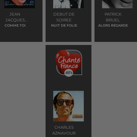
JEAN
DEBUT DE
PATRICK
JACQUES
SOIREE
BRUEL
GOLDMAN
COMME TOI
NUIT DE FOLIE
ALORS REGARDE
CHARLES
AZNAVOUR