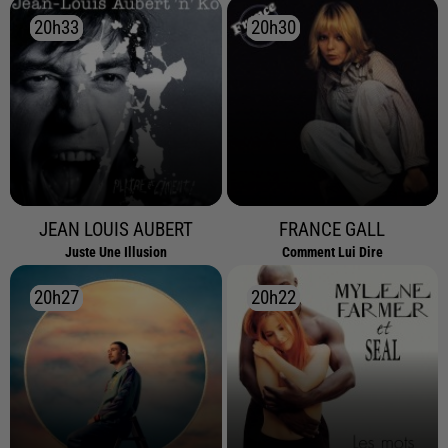
20h33
20h33
20h30
20h30
JEAN LOUIS AUBERT
FRANCE GALL
Juste Une Illusion
Comment Lui Dire
20h27
20h27
20h22
20h22