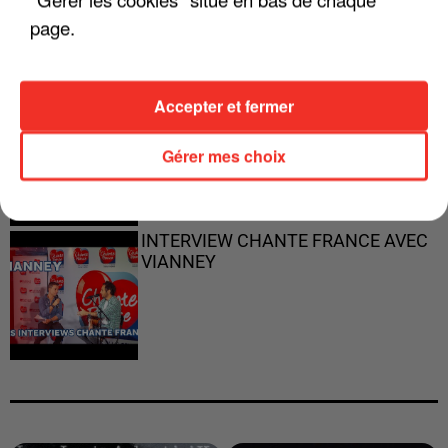
page.
Accepter et fermer
"JE RESPIRE MIEUX SUR SCÈNE" -
CALOGERO
Gérer mes choix
INTERVIEW CHANTE FRANCE AVEC
VIANNEY