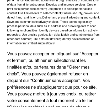
of data from different sources; Develop and improve services; Create
profiles to personalise content; Use profiles to select personalised
content; Use limited data to select content; Ensure security, prevent and
LES INTERVIEWS CHANTE
detect fraud, and fix errors; Deliver and present advertising and content;
Voir plus
Save and communicate privacy choices. These technologies may
FRANCE
process personal data such as IP address and browsing data to offer
following functionalities: Identify devices based on information actively
requested; Use precise geolocation data; Match and combine data from
"JE SUIS À DISPOSITION DES
other data sources; Link different devices; Identify devices based on
ENFOIRÉS"
information transmitted automatically.
Vous pouvez accepter en cliquant sur "Accepter
et fermer", ou affiner en sélectionnant les
finalités et/ou partenaires dans "Gérer mes
"ON A TOUS LE TRAC"
choix". Vous pouvez également refuser en
cliquant sur "Continuer sans accepter". Vos
préférences ne s'appliqueront que pour ce site.
Vous pouvez mettre à jour vos choix, ou retirer
votre consentement à tout moment via le lien
"ON N'EST PAS DES PARENTS
PARFAITS"
"Gérer les cookies" situé en bas de chaque