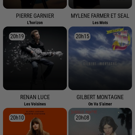
PIERRE GARNIER
MYLENE FARMER ET SEAL
L'horizon
Les Mots
20h19
20h19
20h15
20h15
RENAN LUCE
GILBERT MONTAGNE
Les Voisines
On Va S'aimer
20h10
20h10
20h08
20h08