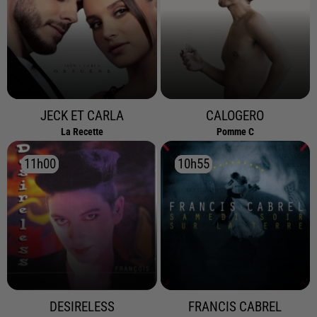
JECK ET CARLA
CALOGERO
La Recette
Pomme C
11h00
11h00
10h55
10h55
DESIRELESS
FRANCIS CABREL