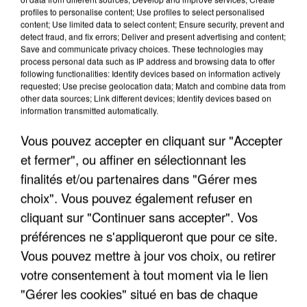
LES INTERVIEWS CHANTE
Voir plus
profiles to personalise content; Use profiles to select personalised
FRANCE
content; Use limited data to select content; Ensure security, prevent and
detect fraud, and fix errors; Deliver and present advertising and content;
Save and communicate privacy choices. These technologies may
"JE SUIS À DISPOSITION DES
process personal data such as IP address and browsing data to offer
following functionalities: Identify devices based on information actively
ENFOIRÉS"
requested; Use precise geolocation data; Match and combine data from
other data sources; Link different devices; Identify devices based on
information transmitted automatically.
Vous pouvez accepter en cliquant sur "Accepter
"ON A TOUS LE TRAC"
et fermer", ou affiner en sélectionnant les
finalités et/ou partenaires dans "Gérer mes
choix". Vous pouvez également refuser en
cliquant sur "Continuer sans accepter". Vos
préférences ne s'appliqueront que pour ce site.
"ON N'EST PAS DES PARENTS
Vous pouvez mettre à jour vos choix, ou retirer
PARFAITS"
votre consentement à tout moment via le lien
"Gérer les cookies" situé en bas de chaque