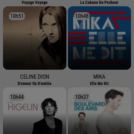
Voyage Voyage
La Cabane Du Pecheur
10h51
10h51
10h48
10h48
CELINE DION
MIKA
D'amour Ou D'amitie
Elle Me Dit
10h44
10h44
10h37
10h37